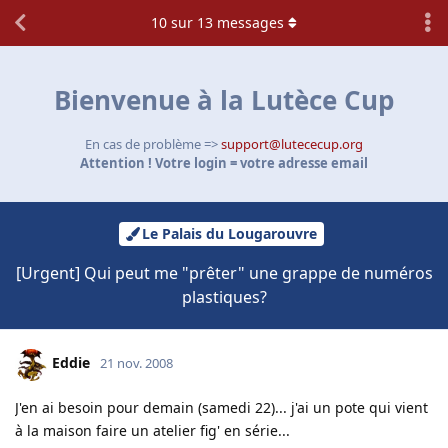
10
sur
13
messages
Bienvenue à la Lutèce Cup
En cas de problème =>
support@lutececup.org
Attention ! Votre login = votre adresse email
Le Palais du Lougarouvre
[Urgent] Qui peut me "prêter" une grappe de numéros
plastiques?
Eddie
21 nov. 2008
J'en ai besoin pour demain (samedi 22)... j'ai un pote qui vient
à la maison faire un atelier fig' en série...