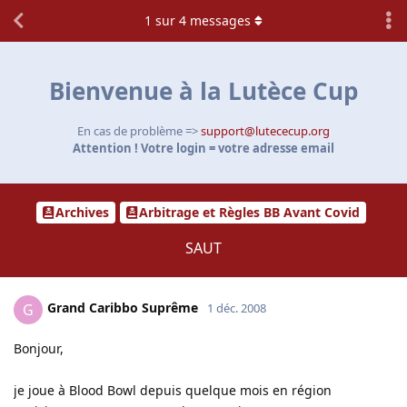
1
sur
4
messages
Bienvenue à la Lutèce Cup
En cas de problème =>
support@lutececup.org
Attention ! Votre login = votre adresse email
Archives
Arbitrage et Règles BB Avant Covid
SAUT
Grand Caribbo Suprême
G
1 déc. 2008
Bonjour,
je joue à Blood Bowl depuis quelque mois en région