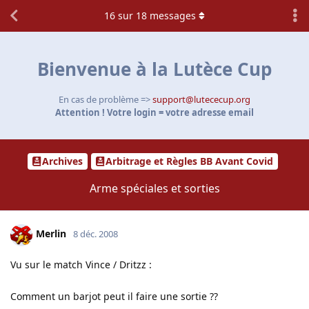
16
sur
18
messages
Bienvenue à la Lutèce Cup
En cas de problème =>
support@lutececup.org
Attention ! Votre login = votre adresse email
Archives
Arbitrage et Règles BB Avant Covid
Arme spéciales et sorties
Merlin
8 déc. 2008
Vu sur le match Vince / Dritzz :
Comment un barjot peut il faire une sortie ??