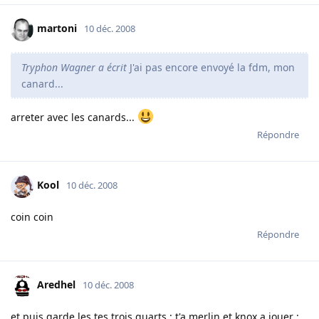
martoni
10 déc. 2008
Tryphon Wagner a écrit
J'ai pas encore envoyé la fdm, mon
canard...
arreter avec les canards...
Répondre
Kool
10 déc. 2008
coin coin
Répondre
Aredhel
10 déc. 2008
et puis garde les tes trois quarts : t'a merlin et knox a jouer :