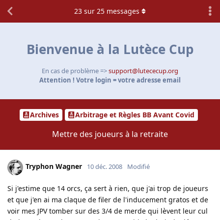
23
sur
25
messages
Bienvenue à la Lutèce Cup
En cas de problème =>
support@lutececup.org
Attention ! Votre login = votre adresse email
Archives
Arbitrage et Règles BB Avant Covid
Mettre des joueurs à la retraite
Tryphon Wagner
10 déc. 2008
Modifié
Si j'estime que 14 orcs, ça sert à rien, que j'ai trop de joueurs
et que j'en ai ma claque de filer de l'inducement gratos et de
voir mes JPV tomber sur des 3/4 de merde qui lèvent leur cul