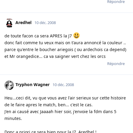
Répondre
Aredhel
10 déc. 2008
de toute facon ca sera APRES la J7
donc fait comme tu veux mais on t'aura annoncé la couleur ..
parce qu'entre le boucher ariegois ( ou ardechois ca depend)
et Mr orangedice... ca va saigner vert chez les orcs
Répondre
Tryphon Wagner
10 déc. 2008
Heu...ceci dit, vu que vous avez l'air serieux sur cette histoire
de le faire apres le match, ben... c'est le cas.
J'en ai causé avec Jaaaah hier soir, j'envoie la fdm dans 5
minutes.
Donc a priori ce sera bien pour la J7, Aredhel !