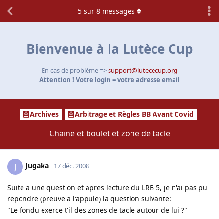
5
sur
8
messages
Bienvenue à la Lutèce Cup
En cas de problème =>
support@lutececup.org
Attention ! Votre login = votre adresse email
Archives
Arbitrage et Règles BB Avant Covid
Chaine et boulet et zone de tacle
Jugaka
J
17 déc. 2008
Suite a une question et apres lecture du LRB 5, je n'ai pas pu
repondre (preuve a l'appuie) la question suivante:
"Le fondu exerce t'il des zones de tacle autour de lui ?"