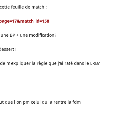
cette feuille de match :
p?page=17&match_id=158
une BP + une modification?
dessert !
 de m'expliquer la règle que j'ai raté dans le LRB?
eut que l on pm celui qui a rentre la fdm