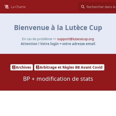
La Charte
Bienvenue à la Lutèce Cup
En cas de problème =>
support@lutececup.org
Attention ! Votre login = votre adresse email
Archives
Arbitrage et Règles BB Avant Covid
BP + modification de stats