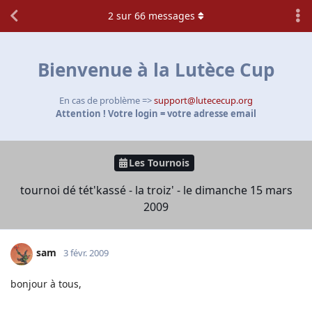
2
sur
66
messages
Bienvenue à la Lutèce Cup
En cas de problème =>
support@lutececup.org
Attention ! Votre login = votre adresse email
Les Tournois
tournoi dé tét'kassé - la troiz' - le dimanche 15 mars
2009
sam
3 févr. 2009
bonjour à tous,