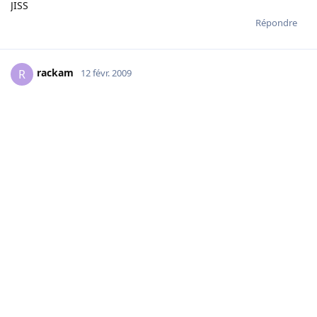
JISS
Répondre
rackam
R
12 févr. 2009
la vrai question est a tu deja jouer
car pour un débutant un tournoi c est un peu inconfortable
pour tes adversaires
les matchs doivent normalement se faire en 2 heure ce qui
est difficile au départ
Répondre
Aredhel
13 févr. 2009
Modifié
surtout quand tu tombe sur un mec comme rackam a ton