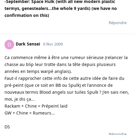
-September: Space Hulk (with all new modern plastic
termys, genestealers...the whole 9 yards) (we have no
confirmation on this)
Répondre
Dark Sensei
D
6 févr. 2009
Ca commence même à être une rumeur sérieuse (relancer la
chasse au blip leur trotte dans la tête depuis plusieurs
années en temps warpé anglais).
Faut-il rapprocher cette info de cette autre idée de faire du
pré-peint (que ce soit en BB ou Spulk) et l'annonce de
nouveaux termis Blood angels sur tuiles Spulk ? J'en sais rien,
moi, je dis ça...
Rackam + Chine = Prépeint laid
GW + Chine = Rumeurs...
DS
Répondre