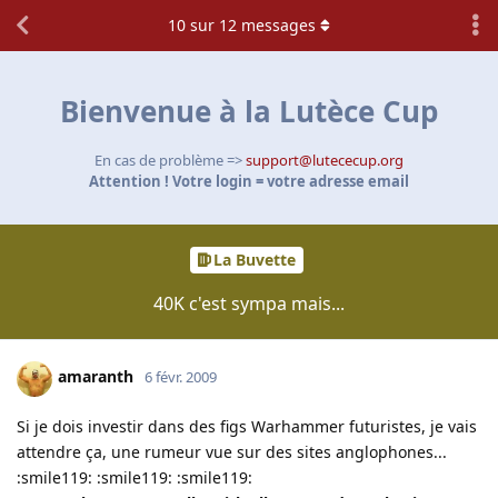
10
sur
12
messages
Bienvenue à la Lutèce Cup
En cas de problème =>
support@lutececup.org
Attention ! Votre login = votre adresse email
La Buvette
40K c'est sympa mais...
amaranth
6 févr. 2009
Si je dois investir dans des figs Warhammer futuristes, je vais
attendre ça, une rumeur vue sur des sites anglophones...
:smile119: :smile119: :smile119: