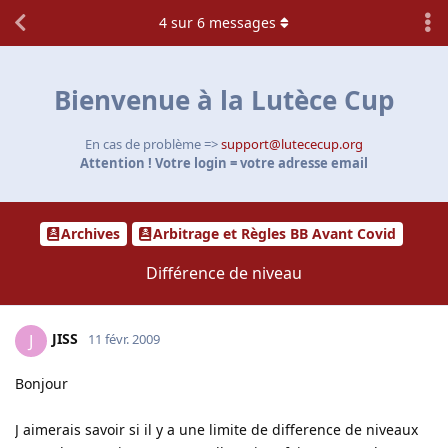
4
sur
6
messages
Bienvenue à la Lutèce Cup
En cas de problème =>
support@lutececup.org
Attention ! Votre login = votre adresse email
Archives
Arbitrage et Règles BB Avant Covid
Différence de niveau
JISS
J
11 févr. 2009
Bonjour
J aimerais savoir si il y a une limite de difference de niveaux