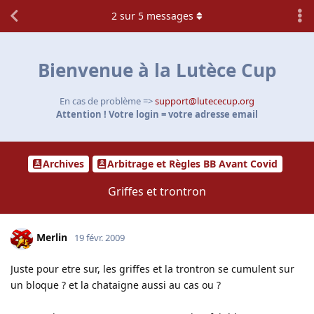
2
sur
5
messages
Bienvenue à la Lutèce Cup
En cas de problème =>
support@lutececup.org
Attention ! Votre login = votre adresse email
Archives
Arbitrage et Règles BB Avant Covid
Griffes et trontron
Merlin
19 févr. 2009
Juste pour etre sur, les griffes et la trontron se cumulent sur
un bloque ? et la chataigne aussi au cas ou ?