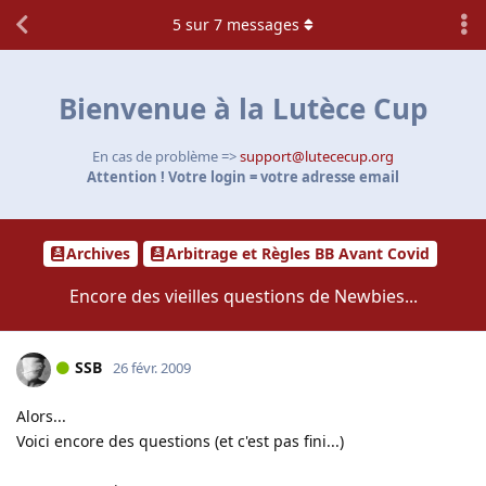
5
sur
7
messages
Bienvenue à la Lutèce Cup
En cas de problème =>
support@lutececup.org
Attention ! Votre login = votre adresse email
Archives
Arbitrage et Règles BB Avant Covid
Encore des vieilles questions de Newbies...
SSB
26 févr. 2009
Alors...
Voici encore des questions (et c'est pas fini...)