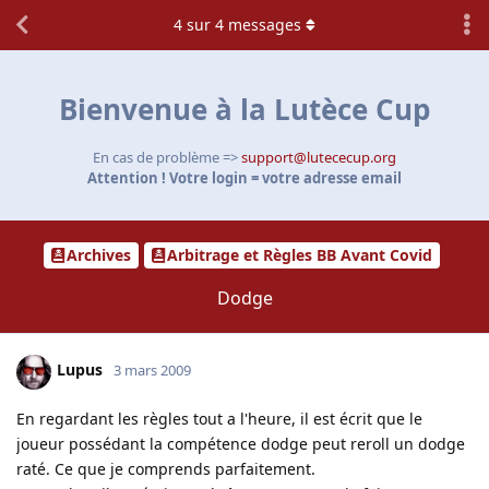
4
sur
4
messages
Bienvenue à la Lutèce Cup
En cas de problème =>
support@lutececup.org
Attention ! Votre login = votre adresse email
Archives
Arbitrage et Règles BB Avant Covid
Dodge
Lupus
3 mars 2009
En regardant les règles tout a l'heure, il est écrit que le
joueur possédant la compétence dodge peut reroll un dodge
raté. Ce que je comprends parfaitement.