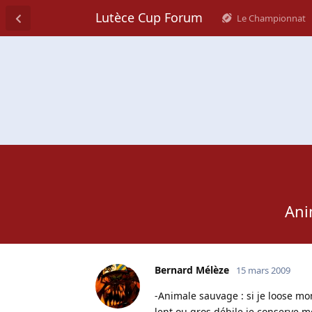
Lutèce Cup Forum
Le Championnat
Ani
Bernard Mélèze
15 mars 2009
-Animale sauvage : si je loose mon
lent ou gros débile je conserve m