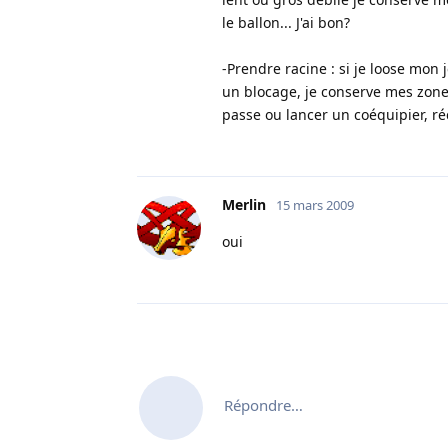
le ballon... J'ai bon?
-Prendre racine : si je loose mo
un blocage, je conserve mes zones
passe ou lancer un coéquipier, réc
Merlin
15 mars 2009
oui
Répondre…