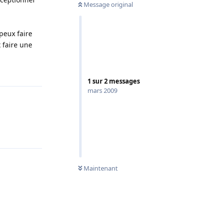
Message original
peux faire
 faire une
Répondre
1
sur
2
messages
mars 2009
Répondre
Maintenant