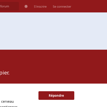
S'inscrire
Se connecter
ier.
Répondre
à cerveau
éceptionner