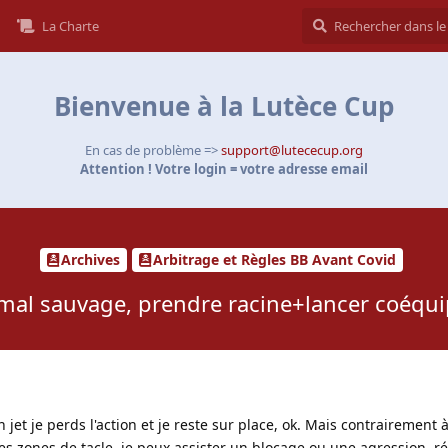
La Charte
Bienvenue à la Lutèce Cup
En cas de problème =>
support@lutececup.org
Attention ! Votre login = votre adresse email
Archives
Arbitrage et Règles BB Avant Covid
mal sauvage, prendre racine+lancer coéquip
 jet je perds l'action et je reste sur place, ok. Mais contrairement 
es zones de tacle, je peux assister un blocage ou une agression, r