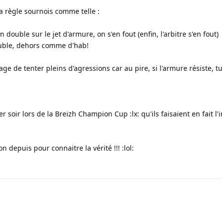
la règle sournois comme telle :
n double sur le jet d'armure, on s'en fout (enfin, l'arbitre s'en fout)
double, dehors comme d'hab!
age de tenter pleins d'agressions car au pire, si l'armure résiste, t
 soir lors de la Breizh Champion Cup :lx: qu'ils faisaient en fait l'i
n depuis pour connaitre la vérité !!! :lol: