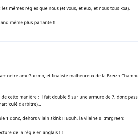
c les mêmes règles que nous (et vous, et eux, et nous tous koa).
 quand même plus parlante !!
avec notre ami Guizmo, et finaliste malheureux de la Breizh Champ
de cette manière : il fait double 5 sur une armure de 7, donc passe
r: 'culé d'arbitre)...
le 1 donc, dehors vilain skink !! Bouh, la vilaine !!! :mrgreen:
ecture de la règle en anglais !!!