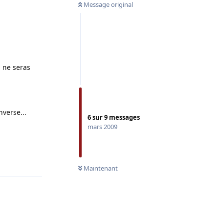
Message original
u ne seras
nverse...
6
sur
9
messages
mars 2009
Répondre
Maintenant