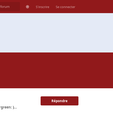
S'inscrire
Se connecter
Répondre
green: )...