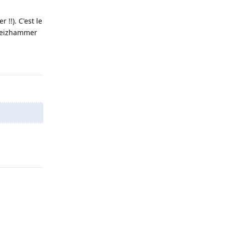
!!). C'est le
 breizhammer
Répondre
Répondre
Répondre