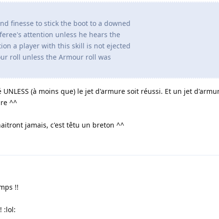
nd finesse to stick the boot to a downed
eree's attention unless he hears the
on a player with this skill is not ejected
ur roll unless the Armour roll was
 UNLESS (à moins que) le jet d'armure soit réussi. Et un jet d'armur
ure ^^
aitront jamais, c'est têtu un breton ^^
mps !!
 :lol: