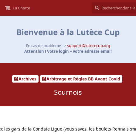
La Charte
Bienvenue à la Lutèce Cup
En cas de problème =>
support@lutececup.org
Attention ! Votre login = votre adresse email
Archives
Arbitrage et Règles BB Avant Covid
Sournois
ec les gars de la Condate Ligue (vous savez, les boulets Rennais :mr