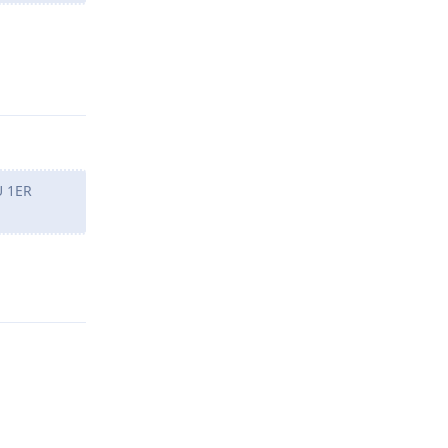
Répondre
 1ER
Répondre
Répondre