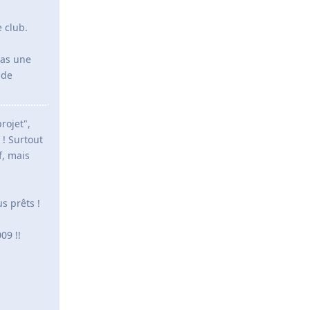
 club.
pas une
 de
rojet",
 ! Surtout
f, mais
s prêts !
9 !!