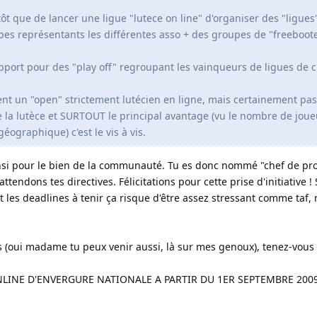
tôt que de lancer une ligue "lutece on line" d'organiser des "ligues
es représentants les différentes asso + des groupes de "freeboote
upport pour des "play off" regroupant les vainqueurs de ligues de c
ent un "open" strictement lutécien en ligne, mais certainement pas
 de la lutèce et SURTOUT le principal avantage (vu le nombre de jou
éographique) c'est le vis à vis.
nsi pour le bien de la communauté. Tu es donc nommé "chef de pro
ttendons tes directives. Félicitations pour cette prise d'initiative !
et les deadlines à tenir ça risque d'être assez stressant comme taf, 
 (oui madame tu peux venir aussi, là sur mes genoux), tenez-vous 
LINE D'ENVERGURE NATIONALE A PARTIR DU 1ER SEPTEMBRE 2009 