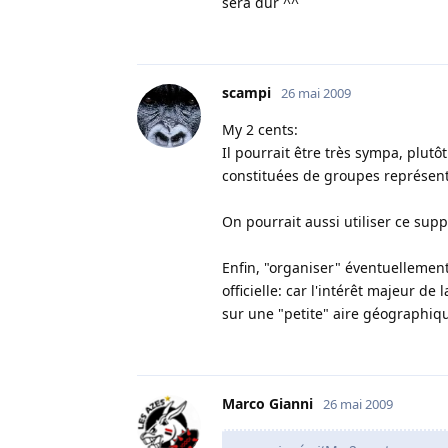
sera dur ^^
scampi
26 mai 2009
My 2 cents:
Il pourrait être très sympa, plutô
constituées de groupes représenta
On pourrait aussi utiliser ce sup
Enfin, "organiser" éventuellemen
officielle: car l'intérêt majeur 
sur une "petite" aire géographique)
Marco Gianni
26 mai 2009