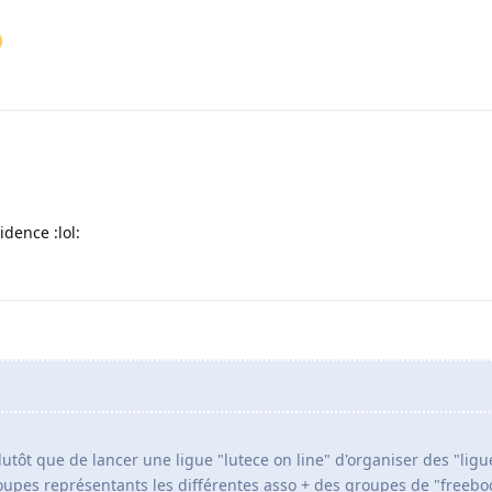
dence :lol:
plutôt que de lancer une ligue "lutece on line" d'organiser des "ligu
oupes représentants les différentes asso + des groupes de "freeboo