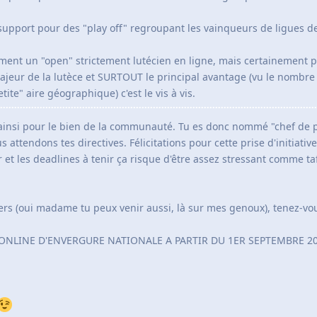
 support pour des "play off" regroupant les vainqueurs de ligues de
ement un "open" strictement lutécien en ligne, mais certainement 
êt majeur de la lutèce et SURTOUT le principal avantage (vu le nombre
ite" aire géographique) c'est le vis à vis.
ainsi pour le bien de la communauté. Tu es donc nommé "chef de p
 attendons tes directives. Félicitations pour cette prise d'initiative
r et les deadlines à tenir ça risque d'être assez stressant comme ta
rs (oui madame tu peux venir aussi, là sur mes genoux), tenez-vou
ONLINE D'ENVERGURE NATIONALE A PARTIR DU 1ER SEPTEMBRE 200