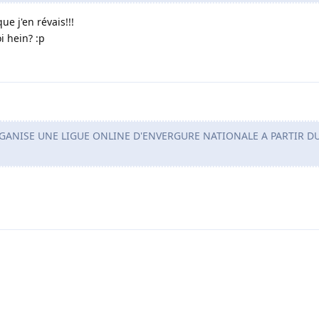
e j'en révais!!!
i hein? :p
ANISE UNE LIGUE ONLINE D'ENVERGURE NATIONALE A PARTIR DU