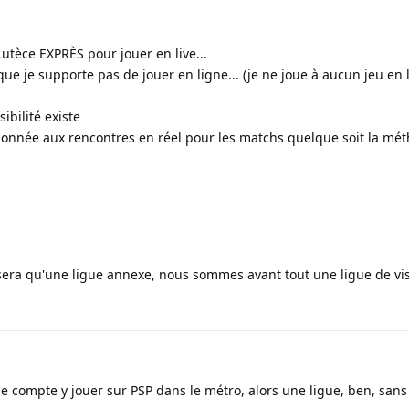
Lutèce EXPRÈS pour jouer en live...
ue je supporte pas de jouer en ligne... (je ne joue à aucun jeu en 
bilité existe
t donnée aux rencontres en réel pour les matchs quelque soit la mé
 sera qu'une ligue annexe, nous sommes avant tout une ligue de vis
je compte y jouer sur PSP dans le métro, alors une ligue, ben, sans 