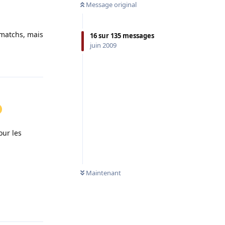
Message original
s matchs, mais
16
sur
135
messages
juin 2009
Répondre
our les
Maintenant
Répondre