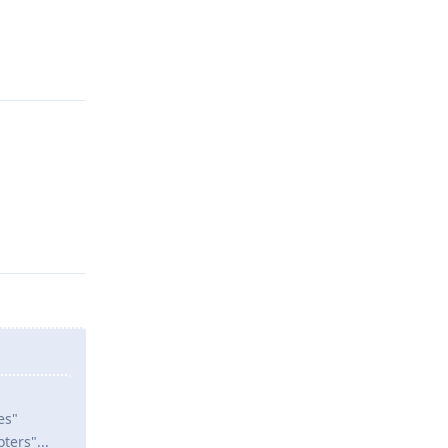
Répondre
Répondre
es"
ters"...