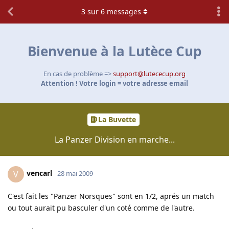
3
sur
6
messages
Bienvenue à la Lutèce Cup
En cas de problème =>
support@lutececup.org
Attention ! Votre login = votre adresse email
La Buvette
La Panzer Division en marche...
vencarl
V
28 mai 2009
C'est fait les "Panzer Norsques" sont en 1/2, aprés un match
ou tout aurait pu basculer d'un coté comme de l'autre.