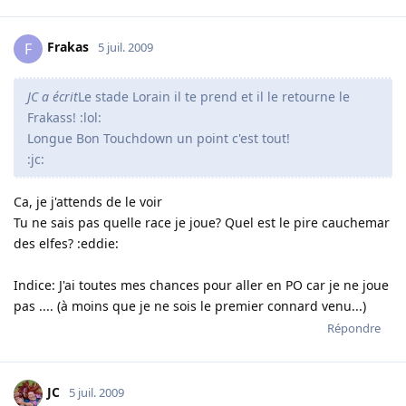
Frakas
F
5 juil. 2009
JC a écrit
Le stade Lorain il te prend et il le retourne le
Frakass! :lol:
Longue Bon Touchdown un point c'est tout!
:jc:
Ca, je j'attends de le voir
Tu ne sais pas quelle race je joue? Quel est le pire cauchemar
des elfes? :eddie:
Indice: J'ai toutes mes chances pour aller en PO car je ne joue
pas .... (à moins que je ne sois le premier connard venu...)
Répondre
JC
5 juil. 2009