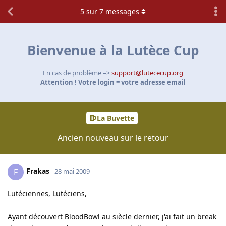
5
sur
7
messages
Bienvenue à la Lutèce Cup
En cas de problème =>
support@lutececup.org
Attention ! Votre login = votre adresse email
La Buvette
Ancien nouveau sur le retour
Frakas
F
28 mai 2009
Lutéciennes, Lutéciens,
Ayant découvert BloodBowl au siècle dernier, j'ai fait un break