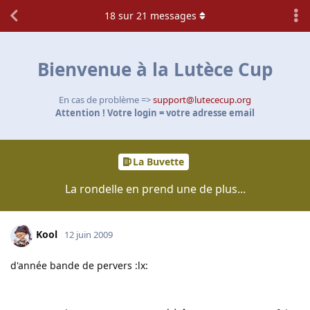
18
sur
21
messages
Bienvenue à la Lutèce Cup
En cas de problème =>
support@lutececup.org
Attention ! Votre login = votre adresse email
La Buvette
La rondelle en prend une de plus...
Kool
12 juin 2009
d'année bande de pervers :lx: