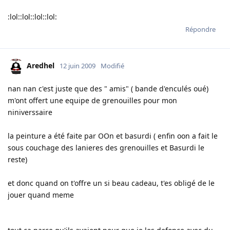
:lol::lol::lol::lol:
Répondre
Aredhel
12 juin 2009
Modifié
nan nan c'est juste que des " amis" ( bande d'enculés oué)
m'ont offert une equipe de grenouilles pour mon
niniverssaire
la peinture a été faite par OOn et basurdi ( enfin oon a fait le
sous couchage des lanieres des grenouilles et Basurdi le
reste)
et donc quand on t'offre un si beau cadeau, t'es obligé de le
jouer quand meme