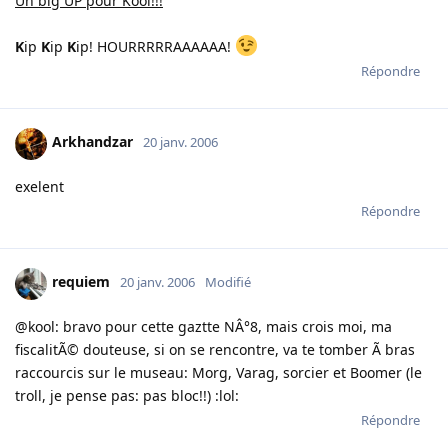
Un big UP pour Kool!!!
K
ip
K
ip
K
ip! HOURRRRRAAAAAA!
Répondre
Arkhandzar
20 janv. 2006
exelent
Répondre
requiem
20 janv. 2006
Modifié
@kool: bravo pour cette gaztte NÂ°8, mais crois moi, ma
fiscalitÃ© douteuse, si on se rencontre, va te tomber Ã bras
raccourcis sur le museau: Morg, Varag, sorcier et Boomer (le
troll, je pense pas: pas bloc!!) :lol:
Répondre