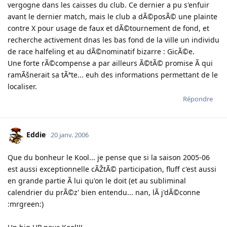
vergogne dans les caisses du club. Ce dernier a pu s'enfuir
avant le dernier match, mais le club a dÃ©posÃ© une plainte
contre X pour usage de faux et dÃ©tournement de fond, et
recherche activement dnas les bas fond de la ville un individu
de race halfeling et au dÃ©nominatif bizarre : GicÃ©e.
Une forte rÃ©compense a par ailleurs Ã©tÃ© promise Ã qui
ramÃšnerait sa tÃªte... euh des informations permettant de le
localiser.
Répondre
Eddie
20 janv. 2006
Que du bonheur le Kool... je pense que si la saison 2005-06
est aussi exceptionnelle cÃŽtÃ© participation, fluff c'est aussi
en grande partie Ã lui qu'on le doit (et au subliminal
calendrier du prÃ©z' bien entendu... nan, lÃ j'dÃ©conne
:mrgreen:)