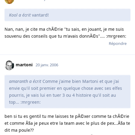
Kool a écrit
vantard!
Nan, nan, je cite ma chÃ©rie "tu sais, en jouant, je me suis
souvenu des conseils que tu m'avais donnÃ©s".... :mrgreen:
Répondre
martoni
20 janv. 2006
amaranth a écrit
Comme j'aime bien Martoni et que j'ai
envie qu'il soit premier en quelque chose avec ses elfes
pourris, je vais lui en tuer 3 ou 4 histoire qu'il soit au
top... :mrgreen:
ben si tu es gentil tu me laisses te pÃ©xer comme ta chÃ©rie
et comme Ã§a je peux etre la team avec le plus de pex...Ã§a te
dit ma poule??