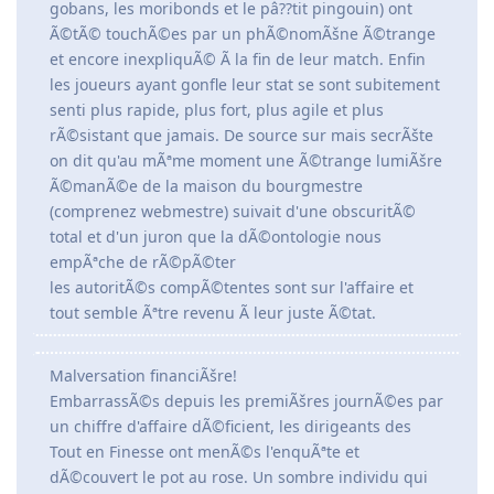
gobans, les moribonds et le pâ??tit pingouin) ont
Ã©tÃ© touchÃ©es par un phÃ©nomÃšne Ã©trange
et encore inexpliquÃ© Ã la fin de leur match. Enfin
les joueurs ayant gonfle leur stat se sont subitement
senti plus rapide, plus fort, plus agile et plus
rÃ©sistant que jamais. De source sur mais secrÃšte
on dit qu'au mÃªme moment une Ã©trange lumiÃšre
Ã©manÃ©e de la maison du bourgmestre
(comprenez webmestre) suivait d'une obscuritÃ©
total et d'un juron que la dÃ©ontologie nous
empÃªche de rÃ©pÃ©ter
les autoritÃ©s compÃ©tentes sont sur l'affaire et
tout semble Ãªtre revenu Ã leur juste Ã©tat.
Malversation financiÃšre!
EmbarrassÃ©s depuis les premiÃšres journÃ©es par
un chiffre d'affaire dÃ©ficient, les dirigeants des
Tout en Finesse ont menÃ©s l'enquÃªte et
dÃ©couvert le pot au rose. Un sombre individu qui