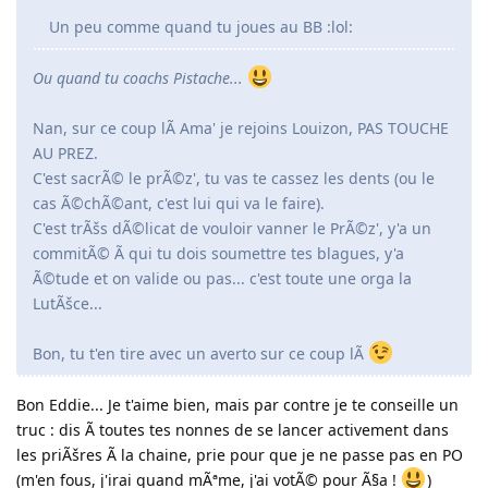
Un peu comme quand tu joues au BB :lol:
Ou quand tu coachs Pistache...
Nan, sur ce coup lÃ Ama' je rejoins Louizon, PAS TOUCHE
AU PREZ.
C'est sacrÃ© le prÃ©z', tu vas te cassez les dents (ou le
cas Ã©chÃ©ant, c'est lui qui va le faire).
C'est trÃšs dÃ©licat de vouloir vanner le PrÃ©z', y'a un
commitÃ© Ã qui tu dois soumettre tes blagues, y'a
Ã©tude et on valide ou pas... c'est toute une orga la
LutÃšce...
Bon, tu t'en tire avec un averto sur ce coup lÃ
Bon Eddie... Je t'aime bien, mais par contre je te conseille un
truc : dis Ã toutes tes nonnes de se lancer activement dans
les priÃšres Ã la chaine, prie pour que je ne passe pas en PO
(m'en fous, j'irai quand mÃªme, j'ai votÃ© pour Ã§a !
)