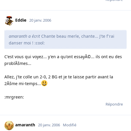
Eddie
20 janv. 2006
amaranth a écrit
Chante beau merle, chante... J'te f'rai
danser moi ! :cool:
C'est vous qui voyez... y'en a qu'ont essayÃ©... ils ont eu des
problÃšmes...
Allez, j'te colle un 2-0, 2 BG et je te laisse partir avant la
2Ãšme mi-temps...
:mrgreen:
Répondre
amaranth
20 janv. 2006
Modifié