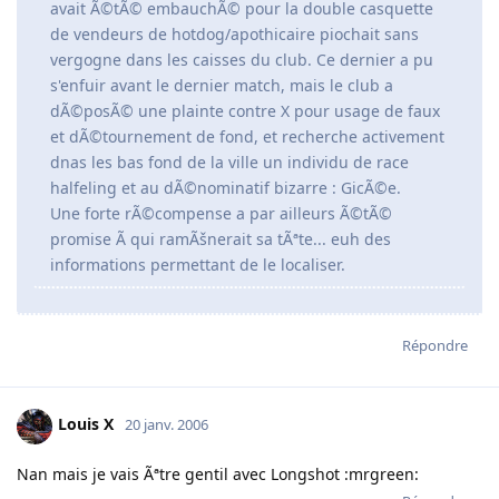
avait Ã©tÃ© embauchÃ© pour la double casquette
de vendeurs de hotdog/apothicaire piochait sans
vergogne dans les caisses du club. Ce dernier a pu
s'enfuir avant le dernier match, mais le club a
dÃ©posÃ© une plainte contre X pour usage de faux
et dÃ©tournement de fond, et recherche activement
dnas les bas fond de la ville un individu de race
halfeling et au dÃ©nominatif bizarre : GicÃ©e.
Une forte rÃ©compense a par ailleurs Ã©tÃ©
promise Ã qui ramÃšnerait sa tÃªte... euh des
informations permettant de le localiser.
Répondre
Louis X
20 janv. 2006
Nan mais je vais Ãªtre gentil avec Longshot :mrgreen: