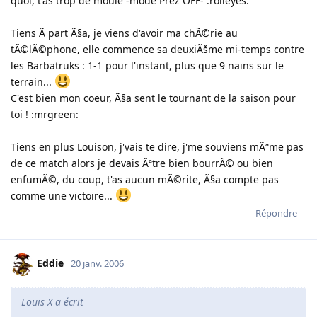
quoi, t'as trop de moule -mode Prez OFF- :rolleyes:
Tiens Ã part Ã§a, je viens d'avoir ma chÃ©rie au
tÃ©lÃ©phone, elle commence sa deuxiÃšme mi-temps contre
les Barbatruks : 1-1 pour l'instant, plus que 9 nains sur le
terrain...
C'est bien mon coeur, Ã§a sent le tournant de la saison pour
toi ! :mrgreen:
Tiens en plus Louison, j'vais te dire, j'me souviens mÃªme pas
de ce match alors je devais Ãªtre bien bourrÃ© ou bien
enfumÃ©, du coup, t'as aucun mÃ©rite, Ã§a compte pas
comme une victoire...
Répondre
Eddie
20 janv. 2006
Louis X a écrit