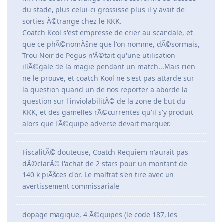
du stade, plus celui-ci grossisse plus il y avait de
sorties Ã©trange chez le KKK.
Coatch Kool s'est empresse de crier au scandale, et
que ce phÃ©nomÃšne que l'on nomme, dÃ©sormais,
Trou Noir de Pegus n'Ã©tait qu'une utilisation
illÃ©gale de la magie pendant un match...Mais rien
ne le prouve, et coatch Kool ne s'est pas attarde sur
la question quand un de nos reporter a aborde la
question sur l'inviolabilitÃ© de la zone de but du
KKK, et des gamelles rÃ©currentes qu'il s'y produit
alors que l'Ã©quipe adverse devait marquer.
FiscalitÃ© douteuse, Coatch Requiem n'aurait pas
dÃ©clarÃ© l'achat de 2 stars pour un montant de
140 k piÃšces d'or. Le malfrat s'en tire avec un
avertissement commissariale
dopage magique, 4 Ã©quipes (le code 187, les