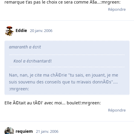
remarque t'as pas le choix ce sera comme Ã§a...:mrgreen:
Répondre
Eddie
20 janv. 2006
amaranth a écrit
Kool a écrit
vantard!
Nan, nan, je cite ma chÃ©rie "tu sais, en jouant, je me
suis souvenu des conseils que tu m'avais donnÃ©s"....
:mrgreen:
Elle Ã©tait au tÃ©l' avec moi... boulet!:mrgreen:
Répondre
requiem
21 janv. 2006