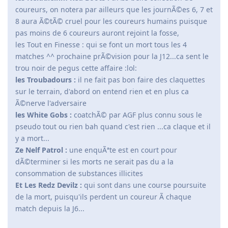
coureurs, on notera par ailleurs que les journÃ©es 6, 7 et
8 aura Ã©tÃ© cruel pour les coureurs humains puisque
pas moins de 6 coureurs auront rejoint la fosse,
les Tout en Finesse : qui se font un mort tous les 4
matches ^^ prochaine prÃ©vision pour la J12...ca sent le
trou noir de pegus cette affaire :lol:
les Troubadours :
il ne fait pas bon faire des claquettes
sur le terrain, d'abord on entend rien et en plus ca
Ã©nerve l'adversaire
les White Gobs :
coatchÃ© par AGF plus connu sous le
pseudo tout ou rien bah quand c'est rien ...ca claque et il
y a mort...
Ze Nelf Patrol :
une enquÃªte est en court pour
dÃ©terminer si les morts ne serait pas du a la
consommation de substances illicites
Et Les Redz Devilz :
qui sont dans une course poursuite
de la mort, puisqu'ils perdent un coureur Ã chaque
match depuis la J6...