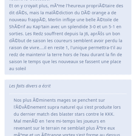
Et on y croyait plus, mÃªme l'heureux propriÃ©taire des
dit dÃ©s, mais la malÃ©diction du DÃ© orange a de
nouveau frappÃ©, Merlin inflige une belle Ã©toile de
ShÃ©rif au Kap'tain avec un splendide 3-0 et un 5-1 en
sorties. Les Redz souffrent depuis la J6, aprÃšs un bon
dÃ©but de saison les coureurs semblent avoir perdu la
raison de vivre....il en reste 1, l'unique permettra-t'il au
redz de maintenir la terre hors de l'eau durant la fin de
saison le temps que les nouveaux se fassent une place
au soleil
Les faits divers a écrit
Nos plus Ã©minents mages se penchent sur
l'Ã©vÃ©nement supra naturel qui s'est produite lors
du dernier match des blaster stars contre le KKK.
Mal menÃ© en 1ere mi-temps les joueurs en
revenant sur le terrain ne semblait plus Ãªtre eux
mÃªme et un Ã©trange vortex s'est forme au dessus