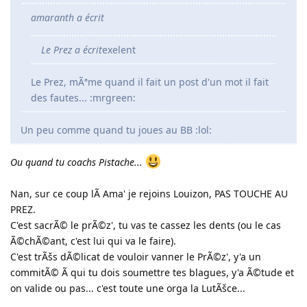
amaranth a écrit
Le Prez a écrit
exelent
Le Prez, mÃªme quand il fait un post d'un mot il fait
des fautes... :mrgreen:
Un peu comme quand tu joues au BB :lol:
Ou quand tu coachs Pistache...
Nan, sur ce coup lÃ Ama' je rejoins Louizon, PAS TOUCHE AU
PREZ.
C'est sacrÃ© le prÃ©z', tu vas te cassez les dents (ou le cas
Ã©chÃ©ant, c'est lui qui va le faire).
C'est trÃšs dÃ©licat de vouloir vanner le PrÃ©z', y'a un
commitÃ© Ã qui tu dois soumettre tes blagues, y'a Ã©tude et
on valide ou pas... c'est toute une orga la LutÃšce...