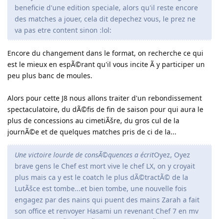
beneficie d'une edition speciale, alors qu'il reste encore
des matches a jouer, cela dit depechez vous, le prez ne
va pas etre content sinon :lol:
Encore du changement dans le format, on recherche ce qui
est le mieux en espÃ©rant qu'il vous incite Ã y participer un
peu plus banc de moules.
Alors pour cette J8 nous allons traiter d'un rebondissement
spectaculatoire, du dÃ©fis de fin de saison pour qui aura le
plus de concessions au cimetiÃšre, du gros cul de la
journÃ©e et de quelques matches pris de ci de la...
Une victoire lourde de consÃ©quences a écrit
Oyez, Oyez
brave gens le Chef est mort vive le chef LX, on y croyait
plus mais ca y est le coatch le plus dÃ©tractÃ© de la
LutÃšce est tombe...et bien tombe, une nouvelle fois
engagez par des nains qui puent des mains Zarah a fait
son office et renvoyer Hasami un revenant Chef 7 en mv