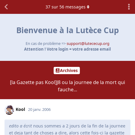
37
sur
56
messages
Bienvenue à la Lutèce Cup
En cas de problème =>
support@lutececup.org
Attention ! Votre login = votre adresse email
Archives
[la Gazette pas Kool]J8 ou la journee de la mort qui
fauche...
Kool
20 janv. 2006
edito a écrit
nous sommes a 2 jours de la fin de la journee
et deja tant de choses a dire, alors cette fois-ci la gazette