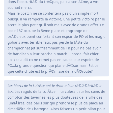
dans l'obscuritÃ© du trÃ©pas, paix a son Ã¢me, a vos
souhait merci.
Mais le coatch ne se contentera pas d'un simple mort
puisqu'il va remporte la victoire, une petite victoire par le
score le plus petit qu'il soit mais avec de grands effet. Le
code 187 occupe la 5eme place et engrange de
prÃ©cieux point confortant son espoir de PO et les magic
gobans avec terrible faux pas perde la tÃšte du
championnat (et suffisamment de TR pour ne pas avoir
de handicap a leur prochain match....bordel fait chier
:lol:) cela dit ca ne remet pas en cause leur espoirs de
PO...la grande question qui plane dÃ©sormais: Est ce
que cette chute est la prÃ©misse de la dÃ©route?
Les Morts de la LutÃšce ont le droit a leur cÃ©lÃ©britÃ© a
écrit
Les ragots de la LutÃšce, il circulerait sur les coins de
comptoir des tavernes les plus douteuses de la ville des
lumiÃšres, des paris sur qui prendra le plus de place au
cimetiÃšre de Charogne. Alors faisons un petit bilan pour