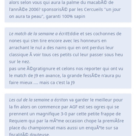
alors selon vous qui aura la palme du macabÃ© de
l'annÃ©e 2006? sponsorisÃ© par les Cercueils "un jour
on aura ta peau", garanti 100% sapin
Le match de la semaine a écrit
Eddie et ses cochonnes de
nones qui s'en tire encore avec les honneurs en
arrachant le nul a des nains qui en ont perdus leur
classique Ã voir tous ces petits cul leur passer sous heu
sur le nez.
pas une Ã©gratignure et celons nos reporter qui ont vu
le match de J9 en avance, la grande fessÃ©e n'aura pu
faire mieux .... mais ca c'est la J9
Les cul de la semaine a écrit
on va garder le meilleur pour
la fin alors on commence par AGF est ses ogres qui se
prennent un magnifique 3-0 par cette petite frappe de
Requiem qui par la mÃªme occasion chope la premiÃšre
place du championnat mais aussi un enquÃªte sur sa
fiscalitÃ© douteuse.