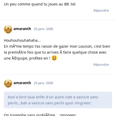
Un peu comme quand tu joues au BB :lol:
Répondre
amaranth
20 janv. 2006
Houhouhouhahaha...
En mÃªme temps t'as raison de gazer mon Louison, c'est bien
la premiÃšre fois que tu arrives Ã faire quelque chose avec
une Ã©quipe, profites-en !
Répondre
amaranth
20 janv. 2006
Kool a écrit
ouai enfin d'un autre cote a vaincre sans
perils...bah a vaincre sans perils quoi :mrgreen:
On triomphe sans problÃšme... :mrgreen: