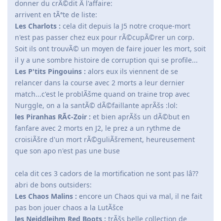
donner du crÃ©dit Ã l'affaire:
arrivent en tÃªte de liste:
Les Charlots :
cela dit depuis la J5 notre croque-mort
n'est pas passer chez eux pour rÃ©cupÃ©rer un corp.
Soit ils ont trouvÃ© un moyen de faire jouer les mort, soit
il y a une sombre histoire de corruption qui se profile...
Les P'tits Pingouins :
alors eux ils viennent de se
relancer dans la course avec 2 morts a leur dernier
match...c'est le problÃšme quand on traine trop avec
Nurggle, on a la santÃ© dÃ©faillante aprÃšs :lol:
les Piranhas RÃ¢-Zoir :
et bien aprÃšs un dÃ©but en
fanfare avec 2 morts en J2, le prez a un rythme de
croisiÃšre d'un mort rÃ©guliÃšrement, heureusement
que son apo n'est pas une buse
cela dit ces 3 cadors de la mortification ne sont pas lâ??
abri de bons outsiders:
Les Chaos Malins :
encore un Chaos qui va mal, il ne fait
pas bon jouer chaos a la LutÃšce
les Neiddleihm Red Boots :
trÃšs belle collection de