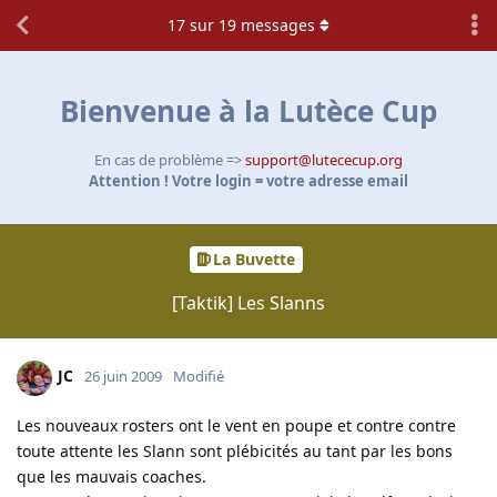
17
sur
19
messages
Bienvenue à la Lutèce Cup
En cas de problème =>
support@lutececup.org
Attention ! Votre login = votre adresse email
La Buvette
[Taktik] Les Slanns
JC
26 juin 2009
Modifié
Les nouveaux rosters ont le vent en poupe et contre contre
toute attente les Slann sont plébicités au tant par les bons
que les mauvais coaches.