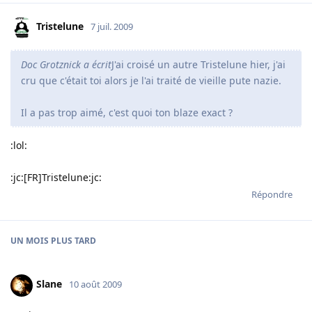
Tristelune
7 juil. 2009
Doc Grotznick a écrit
J'ai croisé un autre Tristelune hier, j'ai
cru que c'était toi alors je l'ai traité de vieille pute nazie.
Il a pas trop aimé, c'est quoi ton blaze exact ?
:lol:
:jc:[FR]Tristelune:jc:
Répondre
UN MOIS
PLUS TARD
Slane
10 août 2009