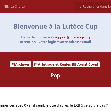
La Charte
Bienvenue à la Lutèce Cup
En cas de problème =>
support@lutececup.org
Attention ! Votre login = votre adresse email
Archives
Arbitrage et Règles BB Avant Covid
Pop
mmencer avec 0 car il semble que d'après le LRB 5 ce soit le cas ?