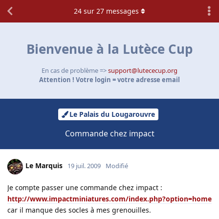
24
sur
27
messages
Bienvenue à la Lutèce Cup
En cas de problème =>
support@lutececup.org
Attention ! Votre login = votre adresse email
Le Palais du Lougarouvre
Commande chez impact
Le Marquis
19 juil. 2009
Modifié
Je compte passer une commande chez impact :
http://www.impactminiatures.com/index.php?option=home
car il manque des socles à mes grenouilles.