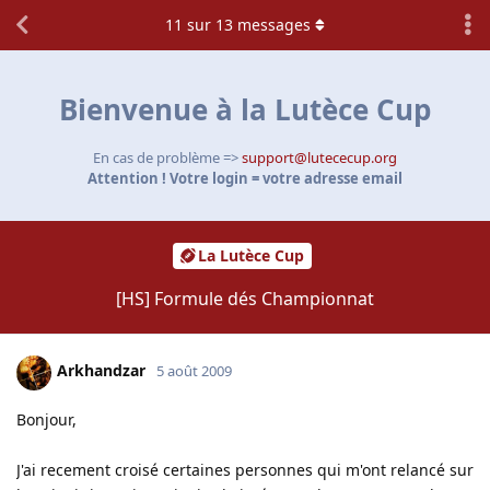
11
sur
13
messages
Bienvenue à la Lutèce Cup
En cas de problème =>
support@lutececup.org
Attention ! Votre login = votre adresse email
La Lutèce Cup
[HS] Formule dés Championnat
Arkhandzar
5 août 2009
Bonjour,
J'ai recement croisé certaines personnes qui m'ont relancé sur