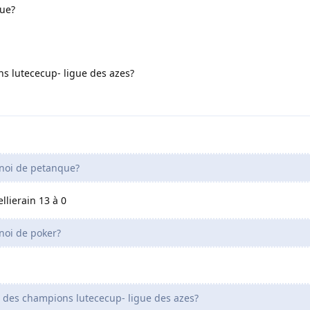
que?
s lutececup- ligue des azes?
noi de petanque?
llierain 13 à 0
noi de poker?
 des champions lutececup- ligue des azes?