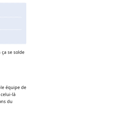
 ça se solde
ble équipe de
celui-là
ions du
Répondre