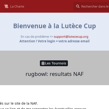
La Charte
Bienvenue à la Lutèce Cup
En cas de problème =>
support@lutececup.org
Attention ! Votre login = votre adresse email
Les Tournois
rugbowl: resultats NAF
és sur le site de la NAF.
sur ce lien et de me rapporter les éventuelles erreurs.