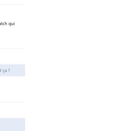
atch qui
Répondre
t ça ?
Répondre