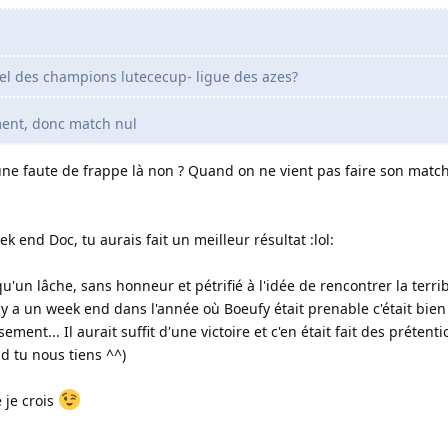
el des champions lutececup- ligue des azes?
ement, donc match nul
une faute de frappe là non ? Quand on ne vient pas faire son match
k end Doc, tu aurais fait un meilleur résultat :lol:
u'un lâche, sans honneur et pétrifié à l'idée de rencontrer la terri
il y a un week end dans l'année où Boeufy était prenable c'était bien 
ement... Il aurait suffit d'une victoire et c'en était fait des prétent
d tu nous tiens ^^)
é je crois