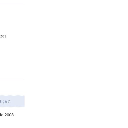
azes
Répondre
t ça ?
de 2008.
Répondre