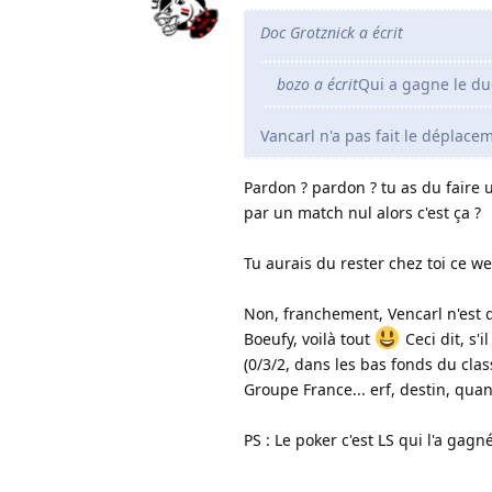
Doc Grotznick a écrit
bozo a écrit
Qui a gagne le du
Vancarl n'a pas fait le déplac
Pardon ? pardon ? tu as du faire 
par un match nul alors c'est ça ?
Tu aurais du rester chez toi ce wee
Non, franchement, Vencarl n'est q
Boeufy, voilà tout
Ceci dit, s'
(0/3/2, dans les bas fonds du class
Groupe France... erf, destin, quan
PS : Le poker c'est LS qui l'a gagn