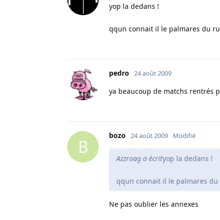
yop la dedans !
qqun connait il le palmares du rug
pedro
24 août 2009
ya beaucoup de matchs rentrés pl
bozo
24 août 2009
Modifié
B
Azzroag a écrit
yop la dedans !
qqun connait il le palmares du 
Ne pas oublier les annexes