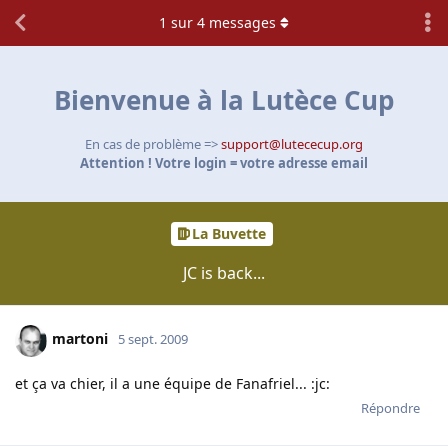
1
sur
4
messages
Bienvenue à la Lutèce Cup
En cas de problème =>
support@lutececup.org
Attention ! Votre login = votre adresse email
La Buvette
JC is back...
martoni
5 sept. 2009
et ça va chier, il a une équipe de Fanafriel... :jc:
Répondre