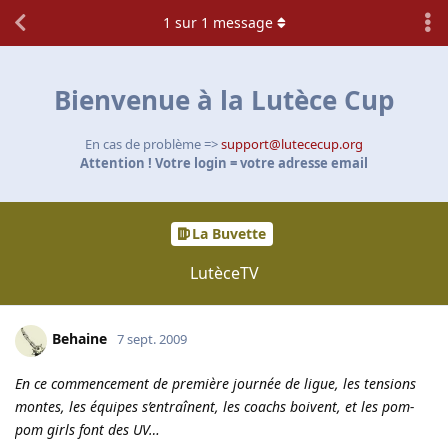
1
sur
1
message
Bienvenue à la Lutèce Cup
En cas de problème =>
support@lutececup.org
Attention ! Votre login = votre adresse email
La Buvette
LutèceTV
Behaine
7 sept. 2009
En ce commencement de première journée de ligue, les tensions
montes, les équipes s’entraînent, les coachs boivent, et les pom-
pom girls font des UV…