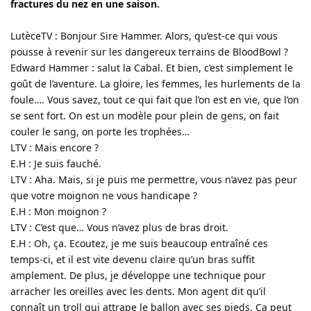
fractures du nez en une saison.
LutèceTV : Bonjour Sire Hammer. Alors, qu’est-ce qui vous
pousse à revenir sur les dangereux terrains de BloodBowl ?
Edward Hammer : salut la Cabal. Et bien, c’est simplement le
goût de l’aventure. La gloire, les femmes, les hurlements de la
foule…. Vous savez, tout ce qui fait que l’on est en vie, que l’on
se sent fort. On est un modèle pour plein de gens, on fait
couler le sang, on porte les trophées…
LTV : Mais encore ?
E.H : Je suis fauché.
LTV : Aha. Mais, si je puis me permettre, vous n’avez pas peur
que votre moignon ne vous handicape ?
E.H : Mon moignon ?
LTV : C’est que… Vous n’avez plus de bras droit.
E.H : Oh, ça. Ecoutez, je me suis beaucoup entraîné ces
temps-ci, et il est vite devenu claire qu’un bras suffit
amplement. De plus, je développe une technique pour
arracher les oreilles avec les dents. Mon agent dit qu’il
connaît un troll qui attrape le ballon avec ses pieds. Ca peut