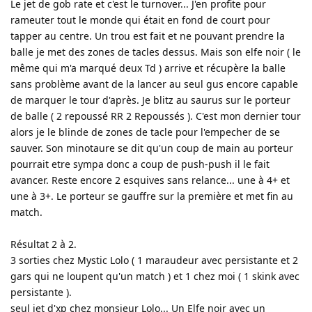
Le jet de gob rate et c'est le turnover... J'en profite pour
rameuter tout le monde qui était en fond de court pour
tapper au centre. Un trou est fait et ne pouvant prendre la
balle je met des zones de tacles dessus. Mais son elfe noir ( le
même qui m'a marqué deux Td ) arrive et récupère la balle
sans problème avant de la lancer au seul gus encore capable
de marquer le tour d'après. Je blitz au saurus sur le porteur
de balle ( 2 repoussé RR 2 Repoussés ). C'est mon dernier tour
alors je le blinde de zones de tacle pour l'empecher de se
sauver. Son minotaure se dit qu'un coup de main au porteur
pourrait etre sympa donc a coup de push-push il le fait
avancer. Reste encore 2 esquives sans relance... une à 4+ et
une à 3+. Le porteur se gauffre sur la première et met fin au
match.
Résultat 2 à 2.
3 sorties chez Mystic Lolo ( 1 maraudeur avec persistante et 2
gars qui ne loupent qu'un match ) et 1 chez moi ( 1 skink avec
persistante ).
seul jet d'xp chez monsieur Lolo... Un Elfe noir avec un