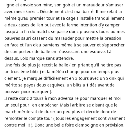
ligne et envoie son mino, son gob et un maraudeur s'amuser
avec mes skinks... Décidement c'est mal barré. Il me refait la
même qu'au premier tour et sa cage s'installe tranquillement
a deux cases de l'en but avec la ferme intention d'y camper
jusqu'à la fin du match. se passe donc plusieurs tours ou mes
pauvres sauri cassent du marauder pour mettre la pression
en face et l'un d'eu parviens même à se sauver et s'approcher
de son porteur de balle en réussissant une esquive. Là
dessus, Lolo marque sans attendre.
Une fois de plus je recoit la balle ( en priant qu'il ne tire pas
un troisième blitz ) et la météo change pour un temps plus
clément. Je marque difficilement en 3 tours avec un Skink qui
mérite sa paye ( deux esquives, un blitz a 1 dés avant de
pousser pour marquer ).
Il reste donc 2 tours à mon adversaire pour marquer et moi
un seul pour l'en empécher. Mais l'arbitre se disant que le
match mériterait de durer un peu plus et décide donc de
remonter le compte tour ( tous les engagement sont vraiment
contre moi !!! ). Donc une belle foire d'empoigne en prévision.