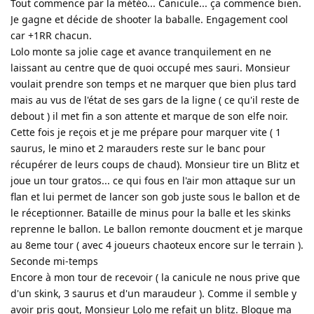
Tout commence par la météo... Canicule... ça commence bien.
Je gagne et décide de shooter la baballe. Engagement cool
car +1RR chacun.
Lolo monte sa jolie cage et avance tranquilement en ne
laissant au centre que de quoi occupé mes sauri. Monsieur
voulait prendre son temps et ne marquer que bien plus tard
mais au vus de l'état de ses gars de la ligne ( ce qu'il reste de
debout ) il met fin a son attente et marque de son elfe noir.
Cette fois je reçois et je me prépare pour marquer vite ( 1
saurus, le mino et 2 marauders reste sur le banc pour
récupérer de leurs coups de chaud). Monsieur tire un Blitz et
joue un tour gratos... ce qui fous en l'air mon attaque sur un
flan et lui permet de lancer son gob juste sous le ballon et de
le réceptionner. Bataille de minus pour la balle et les skinks
reprenne le ballon. Le ballon remonte doucment et je marque
au 8eme tour ( avec 4 joueurs chaoteux encore sur le terrain ).
Seconde mi-temps
Encore à mon tour de recevoir ( la canicule ne nous prive que
d'un skink, 3 saurus et d'un maraudeur ). Comme il semble y
avoir pris gout, Monsieur Lolo me refait un blitz. Bloque ma