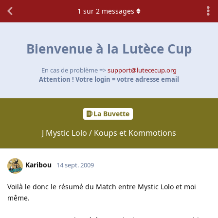
1
sur
2
messages
Bienvenue à la Lutèce Cup
En cas de problème =>
support@lutececup.org
Attention ! Votre login = votre adresse email
La Buvette
J Mystic Lolo / Koups et Kommotions
Karibou
14 sept. 2009
Voilà le donc le résumé du Match entre Mystic Lolo et moi
même.