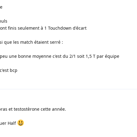
ue
nuls
 sont finis seulement à 1 Touchdown d'écart
i que les match étaient serré :
 peu une bonne moyenne c'est du 2/1 soit 1,5 T par équipe
c'est bcp
 bras et testostèrone cette année.
ouer Half