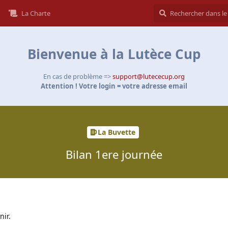
La Charte
Bienvenue à la Lutèce Cup
En cas de problème =>
support@lutececup.org
Attention ! Votre login = votre adresse email
La Buvette
Bilan 1ere journée
nir.