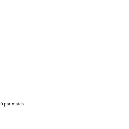
Répondre
Répondre
000 par match
Répondre