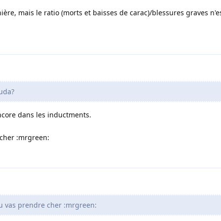
ère, mais le ratio (morts et baisses de carac)/blessures graves n'es
Duda?
ncore dans les inductments.
e cher :mrgreen:
 tu vas prendre cher :mrgreen: