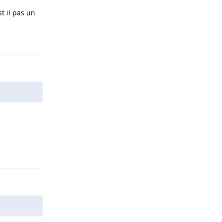
t il pas un
Répondre
Répondre