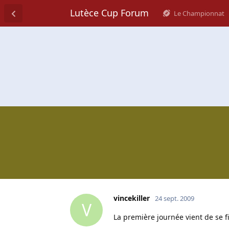
Lutèce Cup Forum
Le Championnat
vincekiller
24 sept. 2009
V
La première journée vient de se fi