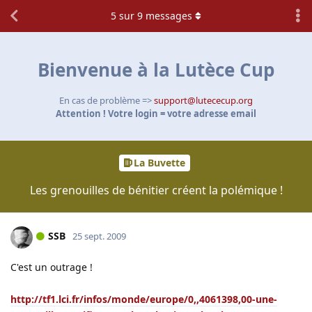
5
sur
9
messages
Bienvenue à la Lutèce Cup
En cas de problème =>
support@lutececup.org
Attention ! Votre login = votre adresse email
La Buvette
Les grenouilles de bénitier créent la polémique !
SSB
25 sept. 2009
C'est un outrage !
http://tf1.lci.fr/infos/monde/europe/0,,4061398,00-une-