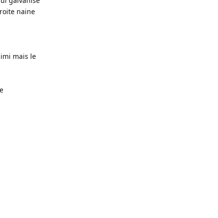
qui galvanise
roite naine
mimi mais le
re