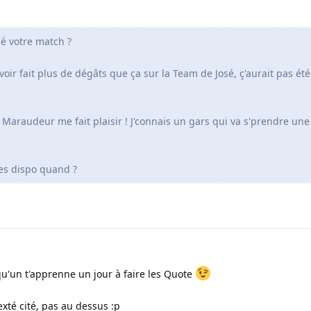
ué votre match ?
voir fait plus de dégâts que ça sur la Team de José, ç'aurait pas ét
le Maraudeur me fait plaisir ! J'connais un gars qui va s'prendre un
'es dispo quand ?
lqu'un t'apprenne un jour à faire les Quote
exté cité, pas au dessus :p