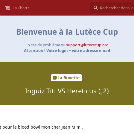
La Charte
Bienvenue à la Lutèce Cup
En cas de problème =>
support@lutececup.org
Attention ! Votre login = votre adresse email
La Buvette
Inguiz Titi VS Hereticus (J2)
ait pour le blood bowl mon cher Jean Mimi.