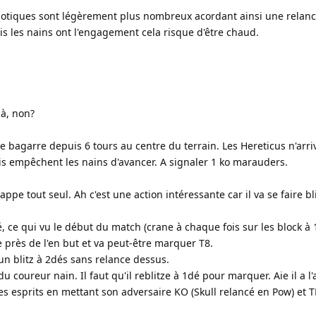
aotiques sont légèrement plus nombreux acordant ainsi une relan
s les nains ont l'engagement cela risque d'être chaud.
là, non?
sse bagarre depuis 6 tours au centre du terrain. Les Hereticus n'arri
is empêchent les nains d'avancer. A signaler 1 ko marauders.
ppe tout seul. Ah c'est une action intéressante car il va se faire bli
dé, ce qui vu le début du match (crane à chaque fois sur les block à 
ve près de l'en but et va peut-être marquer T8.
un blitz à 2dés sans relance dessus.
du coureur nain. Il faut qu'il reblitze à 1dé pour marquer. Aie il a l'
es esprits en mettant son adversaire KO (Skull relancé en Pow) et TD!