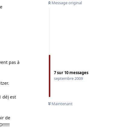
Message original
ce
vent pas à
7
sur
10
messages
septembre 2009
tzer.
1 dé) est
Maintenant
air de
!!!!!