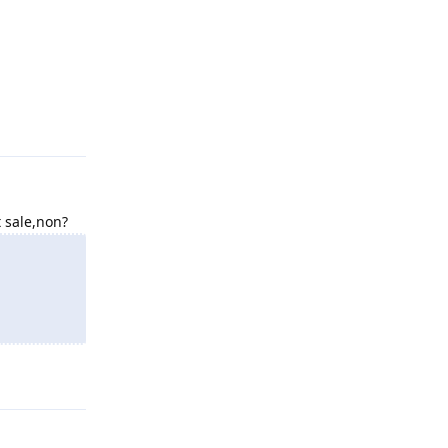
Répondre
t sale,non?
Répondre