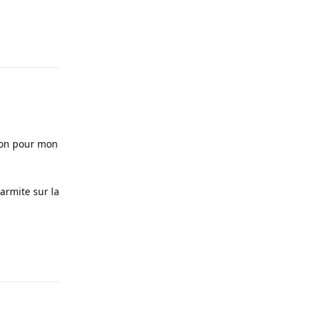
Répondre
 bon pour mon
marmite sur la
Répondre