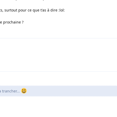
s, surtout pour ce que t'as à dire :lol:
ne prochaine ?
a trancher...