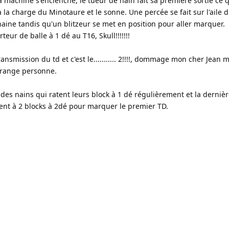
, la machine s'enclenche, le tueur de nain fait sa première sortie ce 
 la charge du Minotaure et le sonne. Une percée se fait sur l'aile d
 naine tandis qu'un blitzeur se met en position pour aller marquer.
teur de balle à 1 dé au T16, Skull!!!!!!!
ansmission du td et c'est le........... 2!!!!, dommage mon cher Jean 
arrange personne.
 des nains qui ratent leurs block à 1 dé régulièrement et la derniè
itent à 2 blocks à 2dé pour marquer le premier TD.