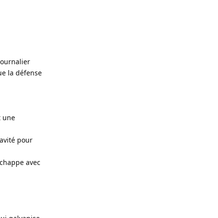
journalier
que la défense
t une
avité pour
'échappe avec