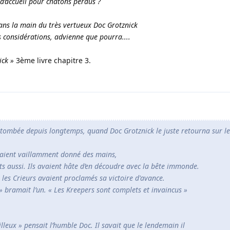
d’accueil pour chatons perdus ?
ns la main du très vertueux Doc Grotznick
es considérations, advienne que pourra....
ick »
3ème livre chapitre 3.
t tombée depuis longtemps, quand Doc Grotznick le juste retourna sur le
avaient vaillamment donné des mains,
nts aussi. Ils avaient hâte d’en découdre avec la bête immonde.
 les Crieurs avaient proclamés sa victoire d'avance.
» bramait l’un. « Les Kreepers sont complets et invaincus »
lleux » pensait l’humble Doc. Il savait que le lendemain il