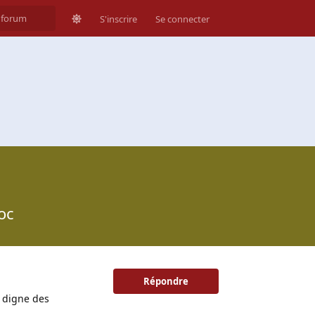
S'inscrire
Se connecter
oc
Répondre
l digne des