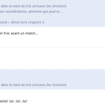
dans la main du très vertueux Doc Grotznick
aines considérations, advienne que pourra....
znick »
3ème livre chapitre 3.
on froc avant un match...
dans la main du très vertueux Doc Grotznick
ité :lol: :lol: :lol: