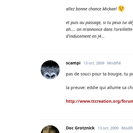
allez bonne chance Mickael
et puis au passage, si tu peux lui d
ah.... on m'annonce dans l'oreillett
d'inducement en J4...
scampi
13 oct. 2009
Modifié
pas de souci pour ta bougie, tu p
la preuve: eddie qui allume sa ch
http://www.ttcreation.org/for
Doc Grotznick
13 oct. 2009
Modif