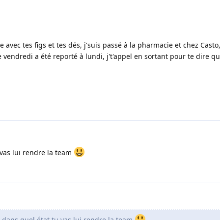
 avec tes figs et tes dés, j'suis passé à la pharmacie et chez Casto, j
e vendredi a été reporté à lundi, j't'appel en sortant pour te dire 
u vas lui rendre la team
r dans quel état tu vas lui rendre la team