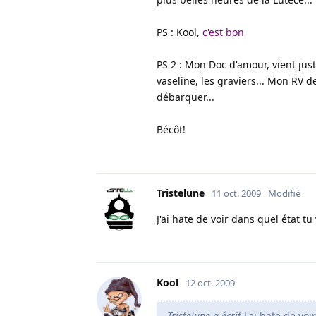
PS : Kool,
c'est bon
PS 2 : Mon Doc d'amour, vient juste
vaseline, les graviers... Mon RV d
débarquer...
Bécôt!
Tristelune
11 oct. 2009
Modifié
J'ai hate de voir dans quel état t
Kool
12 oct. 2009
Tristelune a écrit
J'ai hate de voi