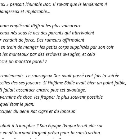
eux » pensait l’humble Doc. Il savait que le lendemain il
dangereux et implacable...
 nom emplissait d’effroi les plus valeureux.
uveaux nés sous le nez des parents qui n’arrivaient
eur vendait de force. Des rumeurs affirmaient
en train de manger les petits corps suppliciés par son coït
ous les manteaux par des esclaves aveugles, et cela
cre un monstre pareil ?
termoiements. Le courageux Doc avait passé cent fois la soirée
lles des ses joueurs. Si l’infâme Eddie avait bien un point faible,
Il fallait accentuer encore plus cet avantage.
vermine de choc, les frapper le plus souvent possible,
 quel était le plan.
occuper du demi Rat Ogre et du lanceur.
 allait-il triompher ? Son équipe l’emporterait elle sur
s en détournant l’argent prévu pour la construction