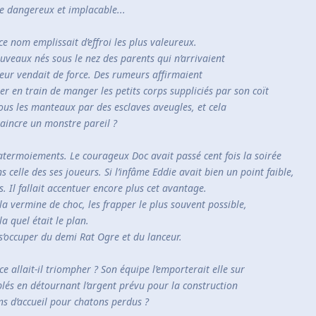
re dangereux et implacable...
ce nom emplissait d’effroi les plus valeureux.
nouveaux nés sous le nez des parents qui n’arrivaient
 leur vendait de force. Des rumeurs affirmaient
er en train de manger les petits corps suppliciés par son coït
s sous les manteaux par des esclaves aveugles, et cela
aincre un monstre pareil ?
 atermoiements. Le courageux Doc avait passé cent fois la soirée
 celle des ses joueurs. Si l’infâme Eddie avait bien un point faible,
. Il fallait accentuer encore plus cet avantage.
la vermine de choc, les frapper le plus souvent possible,
la quel était le plan.
 s’occuper du demi Rat Ogre et du lanceur.
ce allait-il triompher ? Son équipe l’emporterait elle sur
lés en détournant l’argent prévu pour la construction
s d’accueil pour chatons perdus ?