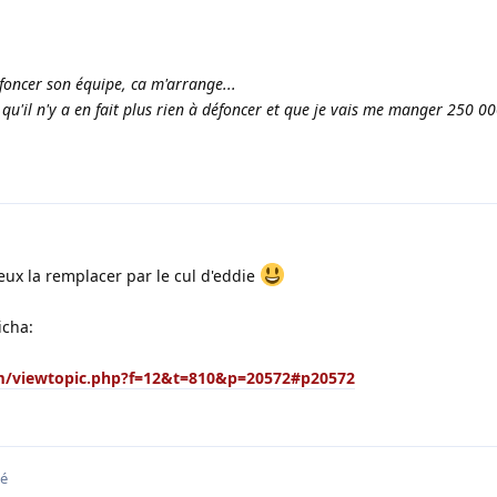
éfoncer son équipe, ca m'arrange...
e qu'il n'y a en fait plus rien à défoncer et que je vais me manger 250 0
eux la remplacer par le cul d'eddie
icha:
um/viewtopic.php?f=12&t=810&p=20572#p20572
ié