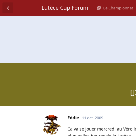
Lutèce Cup Forum
Le Championnat
[
Eddie
11 oct. 2009
Ca va se jouer mercredi au Véroll
plus belles heures de la Lutèce...