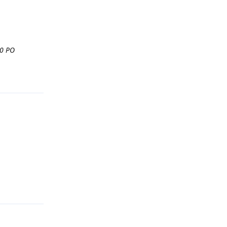
00 PO
Répondre
Répondre