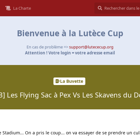
La Charte
Bienvenue à la Lutèce Cup
En cas de problème =>
support@lutececup.org
Attention ! Votre login = votre adresse email
La Buvette
J3] Les Flying Sac à Pex Vs Les Skavens du D
e Stadium... On a pris le coup... on va essayer de se prendre un cu