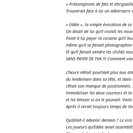
« Présomptions de fats et d’orgueill
Trouverait face à lui un adversaire 
« Eddie », la simple évocation de ce
On disait de lui qu’il violait les no
Point à lui payer la cocaïne qu’il l
même qu’il se faisait photographier 
Et qu’il faisait vendre les clichés s
SANS PAYER DE TVA !!! Comment vain
L’heure n’était pourtant plus aux a
du lendemain dans sa tête, et dans ce
c’était son manque de positionnels. 
Immobiliser les deux coureurs et la 
et les blesser si on le pouvait. Voila
Après il serait toujours temps de s’
Qu’allait-il advenir demain ? Le vice
Les joueurs qu’Eddie avait assemblé