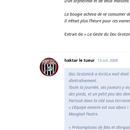
D’un orphelinat et de deux maisons 
La bougie acheva de se consumer da
Il n’était plus l’heure pour ces vain
Extrait de
« La Geste du Doc Grotzn
haktar le tueur
13 oct. 2009
Doc Grotznick a écrit
La nuit étai
d’entraînement.
Toute la journée, ses joueurs y 
des pieds, et un petit peu des de
Partout dans la cité sous terraine
« L’équipe ennemi est aux abois ! 
Meuglait l’autre.
« Présomptions de fats et d’orguei