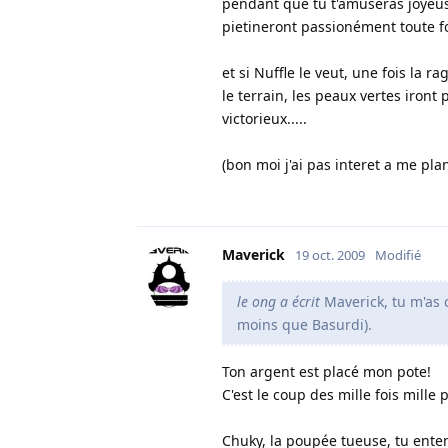
pendant que tu t'amuseras joyeuse
pietineront passionément toute fo
et si Nuffle le veut, une fois l
le terrain, les peaux vertes iront
victorieux.....
(bon moi j'ai pas interet a me plan
Maverick
19 oct. 2009
Modifié
le ong a écrit
Maverick, tu m'as c
moins que Basurdi).
Ton argent est placé mon pote!
C'est le coup des mille fois mille
Chuky, la poupée tueuse, tu ent