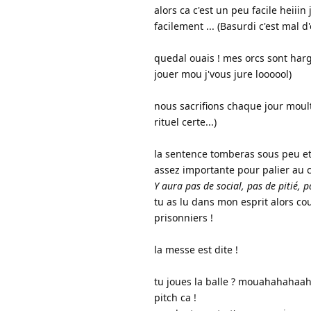
alors ca c'est un peu facile heiiin
facilement ... (Basurdi c'est mal d
quedal ouais ! mes orcs sont har
jouer mou j'vous jure loooool)
nous sacrifions chaque jour moul
rituel certe...)
la sentence tomberas sous peu et te
assez importante pour palier au c
Y aura pas de social, pas de pitié, p
tu as lu dans mon esprit alors cour
prisonniers !
la messe est dite !
tu joues la balle ? mouahahahaah l
pitch ca !