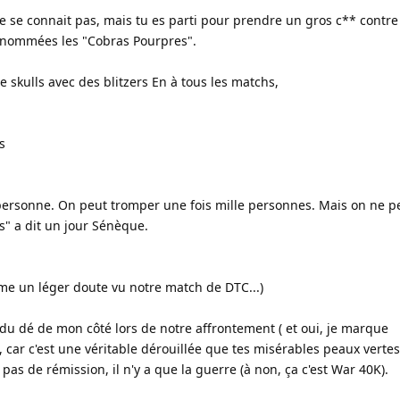
e se connait pas, mais tu es parti pour prendre un gros c** contr
 nommées les "Cobras Pourpres".
e skulls avec des blitzers En à tous les matchs,
s
personne. On peut tromper une fois mille personnes. Mais on ne p
s" a dit un jour Sénèque.
me un léger doute vu notre match de DTC...)
x du dé de mon côté lors de notre affrontement ( et oui, je marque
ar c'est une véritable dérouillée que tes misérables peaux vertes 
 pas de rémission, il n'y a que la guerre (à non, ça c'est War 40K).