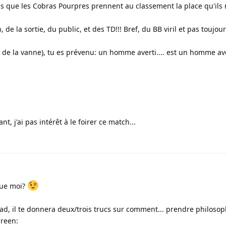
ps que les Cobras Pourpres prennent au classement la place qu'ils m
 de la sortie, du public, et des TD!!! Bref, du BB viril et pas toujour
in de la vanne), tu es prévenu: un homme averti.... est un homme ave
ant, j'ai pas intérêt à le foirer ce match...
que moi?
Vlad, il te donnera deux/trois trucs sur comment... prendre philos
green: