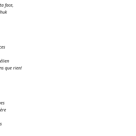
ta face,
Chuk
ces
élien
ns que rien!
ues
mère
s