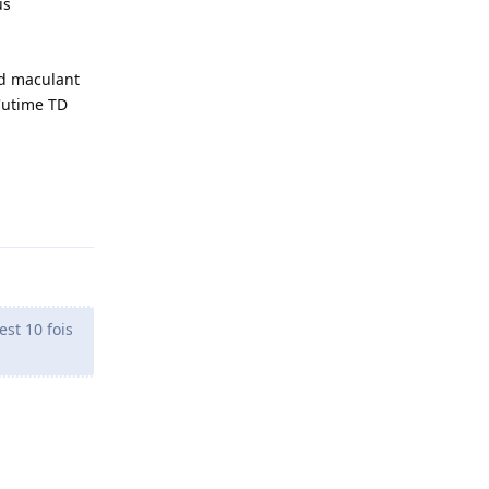
us
ud maculant
l'utime TD
Répondre
est 10 fois