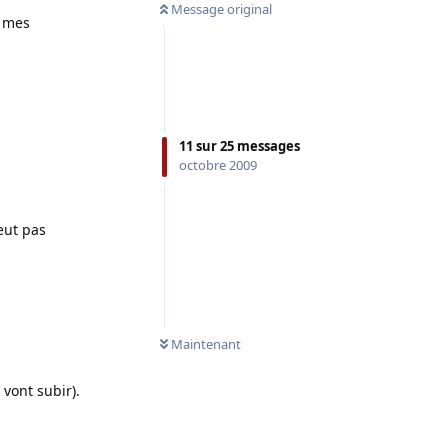
Message original
e mes
11
sur
25
messages
octobre 2009
eut pas
Maintenant
vont subir).