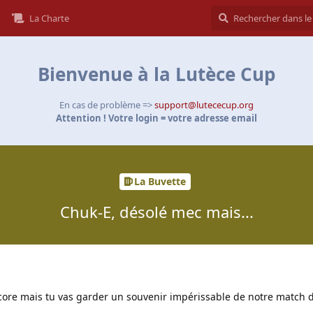
La Charte
Bienvenue à la Lutèce Cup
En cas de problème =>
support@lutececup.org
Attention ! Votre login = votre adresse email
La Buvette
Chuk-E, désolé mec mais...
core mais tu vas garder un souvenir impérissable de notre match d