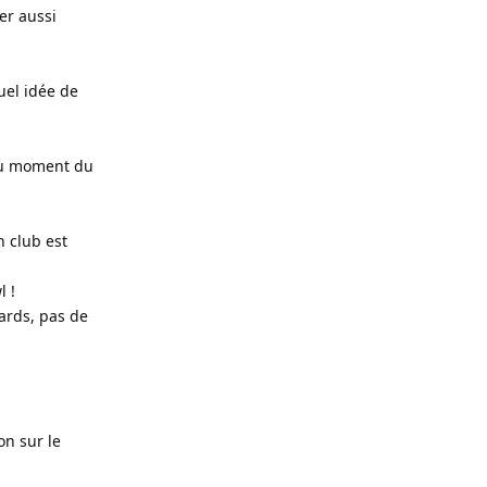
ser aussi
uel idée de
 au moment du
n club est
l !
yards, pas de
on sur le