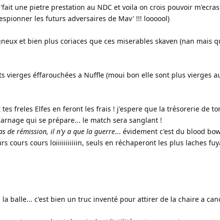
 j'fait une pietre prestation au NDC et voila on crois pouvoir m'ecra
'espionner les futurs adversaires de Mav' !!! loooool)
gneux et bien plus coriaces que ces miserables skaven (nan mais q
ts vierges éffarouchées a Nuffle (moui bon elle sont plus vierges
s freles Elfes en feront les frais ! j'espere que la trésorerie de to
arnage qui se prépare... le match sera sanglant !
as de rémission, il n'y a que la guerre
... évidement c'est du blood bow
s cours cours loiiiiiiiiiiin, seuls en réchaperont les plus laches fu
a balle... c'est bien un truc inventé pour attirer de la chaire a can