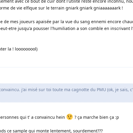
ment avec ce bout de cuir dont l'utilité reste encore inconnu, no
rme de vie elfique sur le terrain gniark gniark gniaaaaaaark !
a rage de mes joueurs apaisée par la vue du sang ennemi encore cha
 peut-etre jusqu'a pousser l'humiliation a son comble en inscrivant 
ter la ! looooooool)
onvaincu. j'ai misé sur toi toute ma cagnotte du PMU (ok, je sais, c'
 personnes qui t' a convaincu hein
? ça marche bien ça :p
ends ce sample qui monte lentement, sourdement???