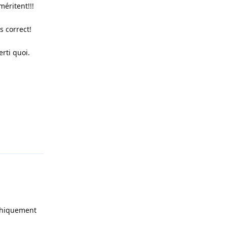
éritent!!!
s correct!
rti quoi.
Répondre
ophiquement