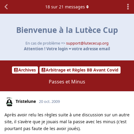
18
sur
21
messages
Bienvenue à la Lutèce Cup
En cas de problème =>
support@lutececup.org
Attention ! Votre login = votre adresse email
Archives
Arbitrage et Règles BB Avant Covid
Passes et Minus
Tristelune
20 oct. 2009
Après avoir relu les règles suite à une discussion sur un autre
site, il s'avère que je jouais mal la passe avec les minus (c'est
pourtant pas faute de les avoir joués).