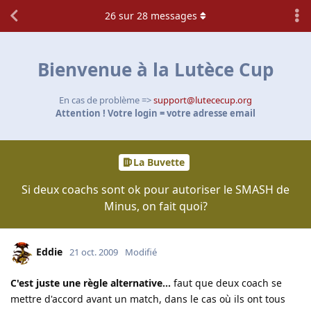
26
sur
28
messages
Bienvenue à la Lutèce Cup
En cas de problème =>
support@lutececup.org
Attention ! Votre login = votre adresse email
La Buvette
Si deux coachs sont ok pour autoriser le SMASH de
Minus, on fait quoi?
Eddie
21 oct. 2009
Modifié
C'est juste une règle alternative...
faut que deux coach se
mettre d'accord avant un match, dans le cas où ils ont tous