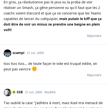
En gros, ça révolutionne pas le jeux vu la proba de voir
réaliser un Smash, ça gêne personne vu qu'il faut que les 2
coachs soient d'accord et que ça ne concerne que les Teams
capables de lancer du coéquipier,
mais putain le kiff que ça
doit être de voir un minus se prendre une beigne en plein
vol!!!
Répondre
scampi
21 oct. 2009
tsss tsss tsss... de toute façon le vote est truqué eddie, on
peut pas vaincre
Répondre
SSB
21 oct. 2009
Modifié
T'as oublié la case "J'adhère à mort, mais Kool m'a menacé de