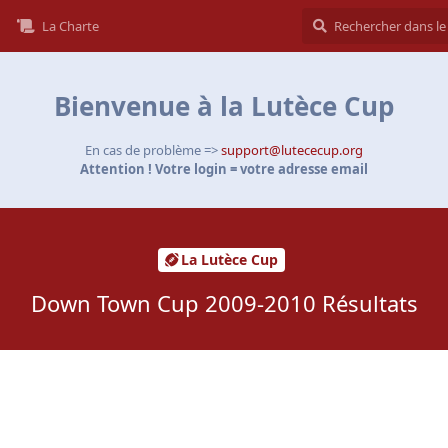
La Charte
Bienvenue à la Lutèce Cup
En cas de problème =>
support@lutececup.org
Attention ! Votre login = votre adresse email
La Lutèce Cup
Down Town Cup 2009-2010 Résultats