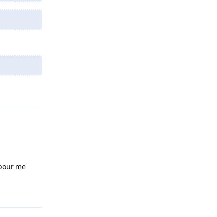
Répondre
n pour me
Répondre