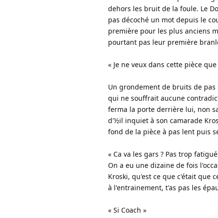
dehors les bruit de la foule. Le Do
pas décoché un mot depuis le coup 
première pour les plus anciens me
pourtant pas leur première branlée
« Je ne veux dans cette pièce que
Un grondement de bruits de pas s
qui ne souffrait aucune contradic
ferma la porte derrière lui, non s
d'½il inquiet à son camarade Krosk
fond de la pièce à pas lent puis s
« Ca va les gars ? Pas trop fatigu
On a eu une dizaine de fois l'occas
Kroski, qu'est ce que c'était que 
à l'entrainement, t'as pas les épau
« Si Coach »