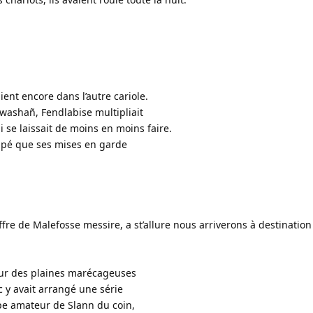
ent encore dans l’autre cariole.
washañ, Fendlabise multipliait
 se laissait de moins en moins faire.
cupé que ses mises en garde
fre de Malefosse messire, a st’allure nous arriverons à destinatio
tour des plaines marécageuses
c y avait arrangé une série
pe amateur de Slann du coin,