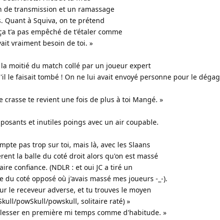
 de transmission et un ramassage
 Quant à Squiva, on te prétend
, ça t'a pas empêché de t'étaler comme
ait vraiment besoin de toi. »
sé la moitié du match collé par un joueur expert
il le faisait tombé ! On ne lui avait envoyé personne pour le dégag
 crasse te revient une fois de plus à toi Mangé. »
mposants et inutiles poings avec un air coupable.
mpte pas trop sur toi, mais là, avec les Slaans
ent la balle du coté droit alors qu'on est massé
aire confiance. (NDLR : et oui JC a tiré un
tée du coté opposé où j'avais massé mes joueurs -_-).
sur le receveur adverse, et tu trouves le moyen
kull/powSkull/powskull, solitaire raté) »
s blesser en première mi temps comme d'habitude. »