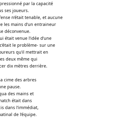
mpressionné par la capacité
us ses joueurs.
ense n’était tenable, et aucune
tre les mains d’un entraineur
sse déconvenue.
ui était venue l’idée d’une
-c’était le problème- sur une
oureurs qu’il mettrait en
e les deux même qui
er dix mètres derrière.
la cime des arbres
une pause.
aqua des mains et
match était dans
cis dans l’immédiat,
atinal de l’équipe.