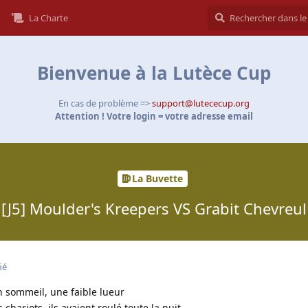
La Charte
Bienvenue à la Lutèce Cup
En cas de problème =>
support@lutececup.org
Attention ! Votre login = votre adresse email
La Buvette
[J5] Moulder's Kreepers VS Grabit Chevreul
ié
on sommeil, une faible lueur
 chariots, ils avaient roulé toute la nuit.