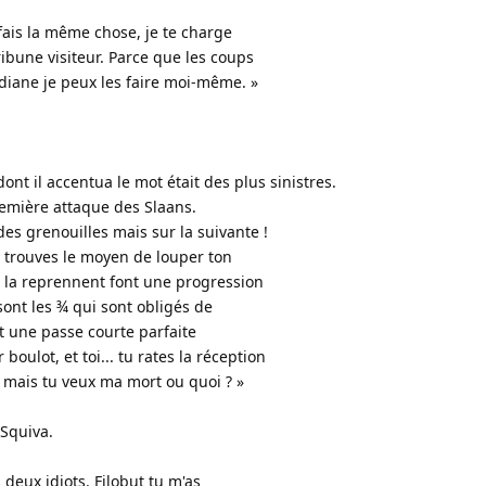
 fais la même chose, je te charge
ibune visiteur. Parce que les coups
diane je peux les faire moi-même. »
 dont il accentua le mot était des plus sinistres.
première attaque des Slaans.
des grenouilles mais sur la suivante !
tu trouves le moyen de louper ton
 la reprennent font une progression
sont les ¾ qui sont obligés de
ont une passe courte parfaite
oulot, et toi... tu rates la réception
 mais tu veux ma mort ou quoi ? »
 Squiva.
 deux idiots. Filobut tu m'as