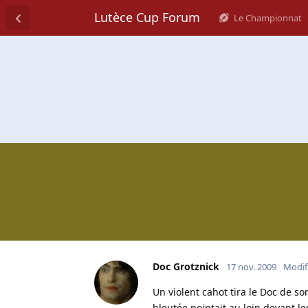
Lutèce Cup Forum
Le Championnat
Doc Grotznick
17 nov. 2009
Modif
Un violent cahot tira le Doc de s
bleutée pointait au loin devant les