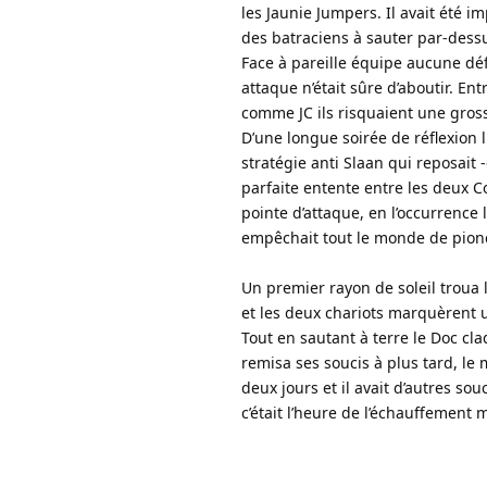
les Jaunie Jumpers. Il avait été i
des batraciens à sauter par-dess
Face à pareille équipe aucune déf
attaque n’était sûre d’aboutir. En
comme JC ils risquaient une gro
D’une longue soirée de réflexion l
stratégie anti Slaan qui reposait 
parfaite entente entre les deux C
pointe d’attaque, en l’occurrenc
empêchait tout le monde de pionc
Un premier rayon de soleil troua 
et les deux chariots marquèrent 
Tout en sautant à terre le Doc cl
remisa ses soucis à plus tard, le 
deux jours et il avait d’autres sou
c’était l’heure de l’échauffement m