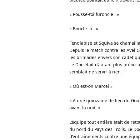
« Pousse-toi furoncle ! »
« Boucle-là ! »
Fendlabise et Squiva se chamaillai
Depuis le match contre les Avel G
les brimades envers son cadet qui
Le Doc était d’autant plus préoc
semblait ne servir à rien.
« Où est-on Marcel »
« A une quinzaine de lieu du Gouf
avant la nuit. »
L’équipe tout entière était de re
du nord du Pays des Trolls. Le Do
d’entraînements contre une équi