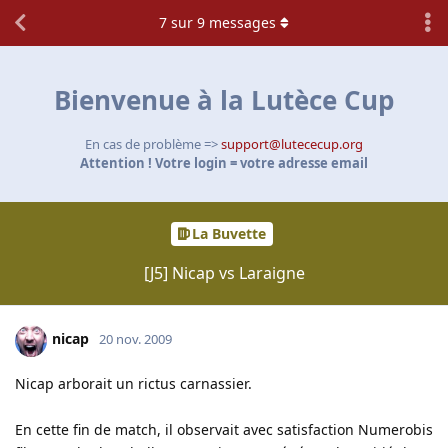
7
sur
9
messages
Bienvenue à la Lutèce Cup
En cas de problème =>
support@lutececup.org
Attention ! Votre login = votre adresse email
La Buvette
[J5] Nicap vs Laraigne
nicap
20 nov. 2009
Nicap arborait un rictus carnassier.
En cette fin de match, il observait avec satisfaction Numerobis