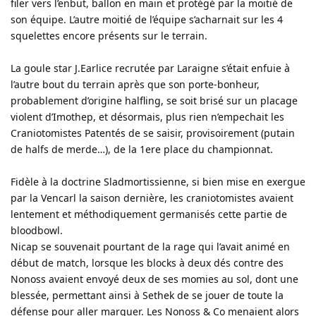
filer vers l’enbut, ballon en main et protégé par la moitié de
son équipe. L’autre moitié de l’équipe s’acharnait sur les 4
squelettes encore présents sur le terrain.
La goule star J.Earlice recrutée par Laraigne s’était enfuie à
l’autre bout du terrain après que son porte-bonheur,
probablement d’origine halfling, se soit brisé sur un placage
violent d’Imothep, et désormais, plus rien n’empechait les
Craniotomistes Patentés de se saisir, provisoirement (putain
de halfs de merde…), de la 1ere place du championnat.
Fidèle à la doctrine Sladmortissienne, si bien mise en exergue
par la Vencarl la saison dernière, les craniotomistes avaient
lentement et méthodiquement germanisés cette partie de
bloodbowl.
Nicap se souvenait pourtant de la rage qui l’avait animé en
début de match, lorsque les blocks à deux dés contre des
Nonoss avaient envoyé deux de ses momies au sol, dont une
blessée, permettant ainsi à Sethek de se jouer de toute la
défense pour aller marquer. Les Nonoss & Co menaient alors