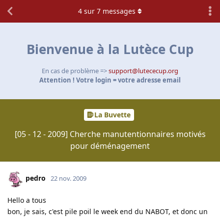
4
sur
7
messages
Bienvenue à la Lutèce Cup
En cas de problème =>
support@lutececup.org
Attention ! Votre login = votre adresse email
La Buvette
[05 - 12 - 2009] Cherche manutentionnaires motivés
pour déménagement
pedro
22 nov. 2009
Hello a tous
bon, je sais, c'est pile poil le week end du NABOT, et donc un