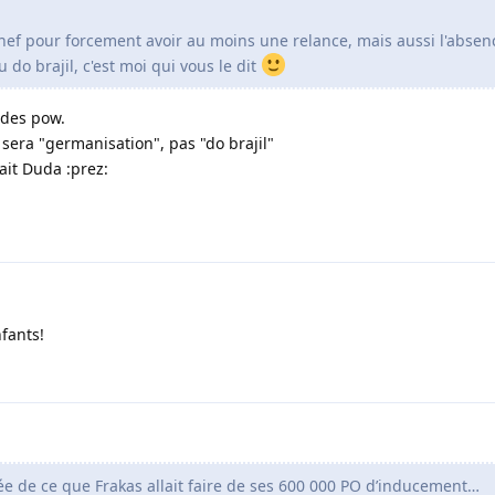
ef pour forcement avoir au moins une relance, mais aussi l'absen
 do brajil, c'est moi qui vous le dit
e des pow.
ca sera "germanisation", pas "do brajil"
ait Duda :prez:
fants!
dée de ce que Frakas allait faire de ses 600 000 PO d’inducement…