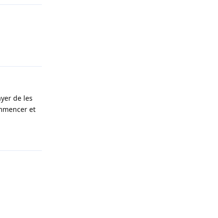
Répondre
ayer de les
ommencer et
Répondre