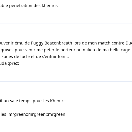
double penetration des khemris
 souvenir ému de Puggy Beaconbreath lors de mon match contre Dud
esquives pour venir me peter le porteur au milieu de ma belle cage..
zones de tacle et de s'enfuir loin...
uda :prez:
ôt un sale temps pour les Khemris.
ies :mrgreen::mrgreen::mrgreen: