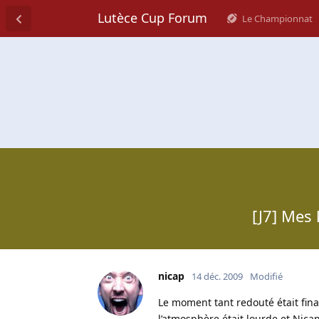
Lutèce Cup Forum
Le Championnat
[J7] Mes 
nicap
14 déc. 2009
Modifié
Le moment tant redouté était final
l’atmosphère était lourde et Nica