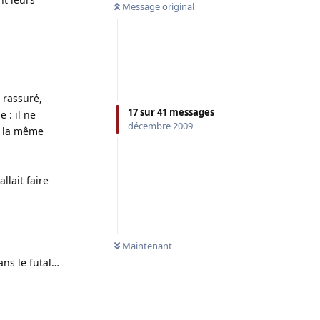
Message original
 rassuré,
17
sur
41
messages
 : il ne
décembre 2009
ns la même
llait faire
Maintenant
ans le futal…
Répondre