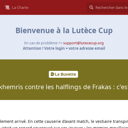
La Charte
Bienvenue à la Lutèce Cup
En cas de problème =>
support@lutececup.org
Attention ! Votre login = votre adresse email
La Buvette
khemris contre les halflings de Frakas : c'est 
ement arrivé. En cette causerie d’avant match, le vestiaire transpir
p jetait un regard courroucé sur ses joueurs : les momies mouillaie