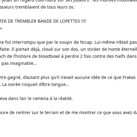
joueurs tremblaient de tous leurs os.
TER DE TREMBLER BANDE DE LOPETTES !!!!
 »
t ne fut interrompu que par le soupir de Nicap. Lui-même n’était pas
aite. Il portait déjà, cloué sur son dos, un sticker de honte éternelle
ach de l’histoire de bloodbowl à perdre 2 fois contre des halfs da
nt pas imaginable…
être gagné, d’autant plus qu’il n’avait aucune idée de ce que Frakas a
La soirée risquait d’être longue…
va dans l’air le ramena à la réalité.
heure de rentrer sur le terrain et de me montrer ce que vous avez d