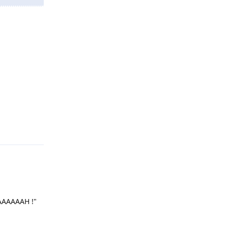
Répondre
AAAAAH !"
Répondre