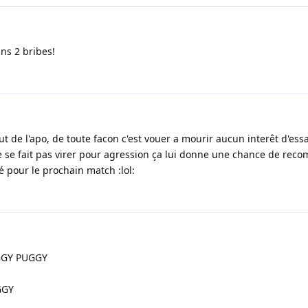
ns 2 bribes!
out de l'apo, de toute facon c'est vouer a mourir aucun interêt d'ess
ne se fait pas virer pour agression ça lui donne une chance de rec
é pour le prochain match :lol:
GGY PUGGY
GGY