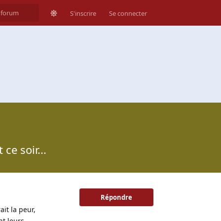
S'inscrire
Se connecter
ce soir...
Répondre
ait la peur,
nt leurs