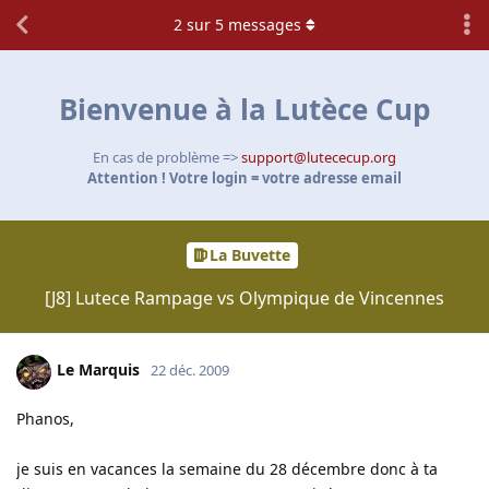
2
sur
5
messages
Bienvenue à la Lutèce Cup
En cas de problème =>
support@lutececup.org
Attention ! Votre login = votre adresse email
La Buvette
[J8] Lutece Rampage vs Olympique de Vincennes
Le Marquis
22 déc. 2009
Phanos,
je suis en vacances la semaine du 28 décembre donc à ta