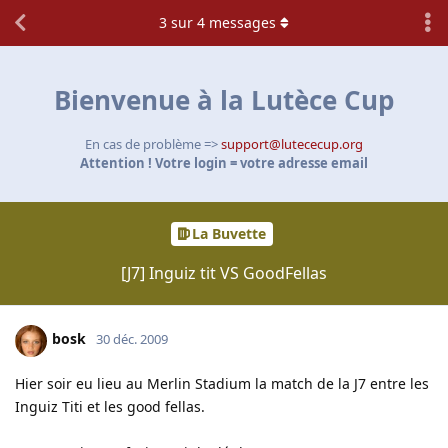
3
sur
4
messages
Bienvenue à la Lutèce Cup
En cas de problème =>
support@lutececup.org
Attention ! Votre login = votre adresse email
La Buvette
[J7] Inguiz tit VS GoodFellas
bosk
30 déc. 2009
Hier soir eu lieu au Merlin Stadium la match de la J7 entre les
Inguiz Titi et les good fellas.