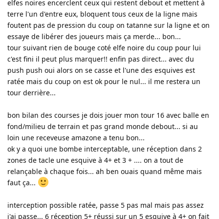
elfes noires encerclent ceux qui restent debout et mettent à
terre l'un d'entre eux, bloquent tous ceux de la ligne mais
foutent pas de pression du coup on tatanne sur la ligne et on
essaye de libérer des joueurs mais ça merde... bon...
tour suivant rien de bouge coté elfe noire du coup pour lui
c'est fini il peut plus marquer!! enfin pas direct... avec du
push push oui alors on se casse et l'une des esquives est
ratée mais du coup on est ok pour le nul... il me restera un
tour derrière...
bon bilan des courses je dois jouer mon tour 16 avec balle en
fond/milieu de terrain et pas grand monde debout... si au
loin une receveuse amazone a tenu bon...
ok y a quoi une bombe interceptable, une réception dans 2
zones de tacle une esquive à 4+ et 3 + .... on a tout de
relançable à chaque fois... ah ben ouais quand même mais
faut ça...
interception possible ratée, passe 5 pas mal mais pas assez
j'ai passe... 6 réception 5+ réussi sur un 5 esquive à 4+ on fait