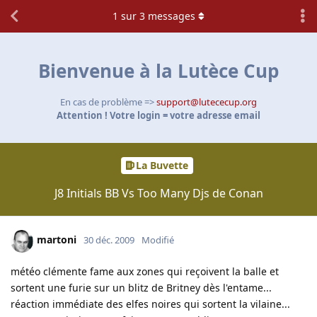
1
sur
3
messages
Bienvenue à la Lutèce Cup
En cas de problème =>
support@lutececup.org
Attention ! Votre login = votre adresse email
La Buvette
J8 Initials BB Vs Too Many Djs de Conan
martoni
30 déc. 2009
Modifié
météo clémente fame aux zones qui reçoivent la balle et
sortent une furie sur un blitz de Britney dès l'entame...
réaction immédiate des elfes noires qui sortent la vilaine...