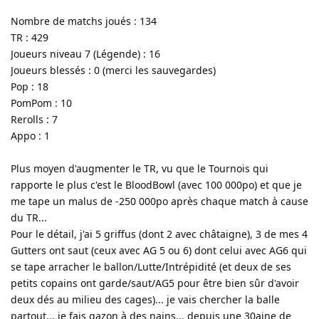
Nombre de matchs joués : 134
TR : 429
Joueurs niveau 7 (Légende) : 16
Joueurs blessés : 0 (merci les sauvegardes)
Pop : 18
PomPom : 10
Rerolls : 7
Appo : 1
Plus moyen d'augmenter le TR, vu que le Tournois qui
rapporte le plus c'est le BloodBowl (avec 100 000po) et que je
me tape un malus de -250 000po après chaque match à cause
du TR...
Pour le détail, j'ai 5 griffus (dont 2 avec châtaigne), 3 de mes 4
Gutters ont saut (ceux avec AG 5 ou 6) dont celui avec AG6 qui
se tape arracher le ballon/Lutte/Intrépidité (et deux de ses
petits copains ont garde/saut/AG5 pour être bien sûr d'avoir
deux dés au milieu des cages)... je vais chercher la balle
partout... je fais gazon à des nains... depuis une 30aine de