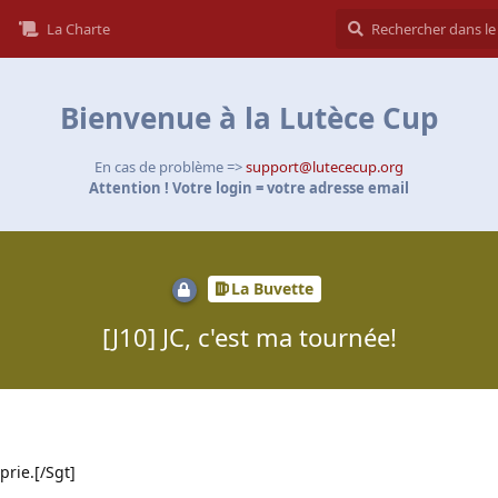
La Charte
Bienvenue à la Lutèce Cup
En cas de problème =>
support@lutececup.org
Attention ! Votre login = votre adresse email
La Buvette
[J10] JC, c'est ma tournée!
 prie.[/Sgt]