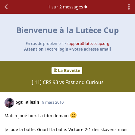
1
sur
2
messages
Bienvenue à la Lutèce Cup
En cas de problème =>
support@lutececup.org
Attention ! Votre login = votre adresse email
La Buvette
[J11] CRS 93 vs Fast and Curious
Sgt Taliesin
9 mars 2010
Match joué hier. La fdm demain
Je joue la baffe, Gnarff la balle. Victoire 2-1 des skavens mais