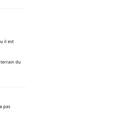
u il est
 terrain du
Répondre
'a pas