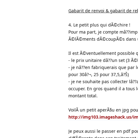
Gabarit de renvoi & gabarit de re
4. Le petit plus qui dÃ©chire !
Pour ma part, je compte mâ??impri
Ã©lÃ©ments dÃ©coupÃ©s dans une
Il est Ã©ventuellement possible 
- le prix unitaire dâ??un set (3 
- je nâ??en fabriquerais que par
pour 30â?¬, 25 pour 37,5,â?Š)
- je ne souhaite pas collecter lâ
occuper. En gros quand il a tous l
montant total.
VoilÃ un petit aperÃ§u en jpg pou
http://img103.imageshack.us/im
Je peux aussi le passer en pdf p