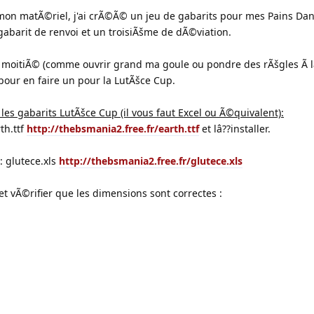
on matÃ©riel, j'ai crÃ©Ã© un jeu de gabarits pour mes Pains Dan
gabarit de renvoi et un troisiÃšme de dÃ©viation.
Ã moitiÃ© (comme ouvrir grand ma goule ou pondre des rÃšgles Ã 
 pour en faire un pour la LutÃšce Cup.
les gabarits LutÃšce Cup (il vous faut Excel ou Ã©quivalent):
th.ttf
http://thebsmania2.free.fr/earth.ttf
et lâ??installer.
: glutece.xls
http://thebsmania2.free.fr/glutece.xls
et vÃ©rifier que les dimensions sont correctes :