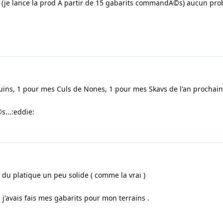
nds (je lance la prod Ã partir de 15 gabarits commandÃ©s) aucun pr
uins, 1 pour mes Culs de Nones, 1 pour mes Skavs de l'an prochain.
s...:eddie:
 du platique un peu solide ( comme la vrai )
'avais fais mes gabarits pour mon terrains .