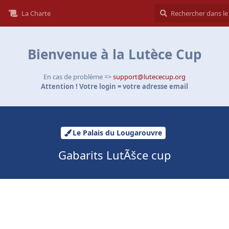
La Charte
Bienvenue à la Lutèce Cup
En cas de problème =>
support@lutececup.org
Attention ! Votre login = votre adresse email
Le Palais du Lougarouvre
Gabarits LutÃšce cup