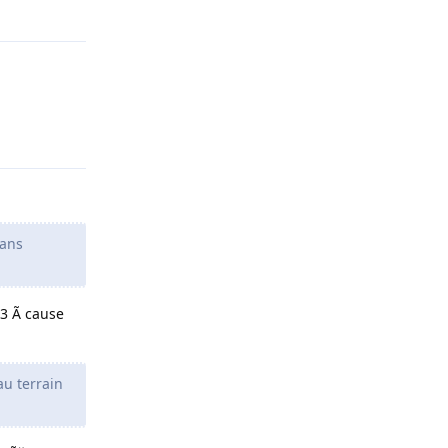
Répondre
Répondre
dans
A3 Ã cause
au terrain