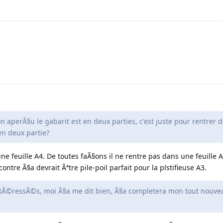
on aperÃ§u le gabarit est en deux parties, c'est juste pour rentrer 
 en deux partie?
 une feuille A4. De toutes faÃ§ons il ne rentre pas dans une feuille 
ntre Ã§a devrait Ãªtre pile-poil parfait pour la plstifieuse A3.
 intÃ©ressÃ©s, moi Ã§a me dit bien, Ã§a completera mon tout nouve