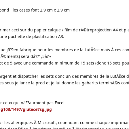
bond :
les cases font 2,9 cm x 2,9 cm
mer ceci sur du papier calque / film de rÃ©troprojection A4 et plas
 pochette de plastification A3.
que jâ??en fabrique pour les membres de la LutÃšce mais Ã ces cond
Ã©lÃ©ments) sera dâ??1,5â?¬
 lot de 5 avec une commande minimum de 15 sets (donc 15 sets pou
??argent et dispatcher les sets donc un des membres de la LutÃšce 
es sous je lance la prod et je lui donne les gabarits terminÃ©s cont
r ceux qui nâ??auraient pas Excel.
g103/1497/glutece7sg.jpg
our les allergiques Ã Microsoft, cependant comme chaque impriman