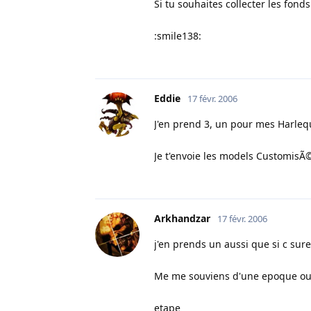
Si tu souhaites collecter les fo
:smile138:
Eddie
17 févr. 2006
J'en prend 3, un pour mes Harleq
Je t'envoie les models CustomisÃ©
Arkhandzar
17 févr. 2006
j'en prends un aussi que si c sure
Me me souviens d'une epoque ou j
etape