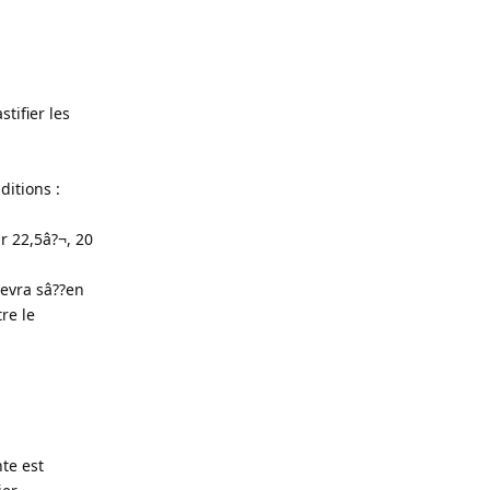
tifier les
itions :
r 22,5â?¬, 20
devra sâ??en
re le
te est