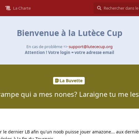
La Charte
Bienvenue à la Lutèce Cup
En cas de problème =>
support@lutececup.org
Attention ! Votre login = votre adresse email
La Buvette
crampe qui a mes nones? Laraigne tu me les 
our le dernier LB afin qu'un noob puisse jouer amazone... aux derni
érées à la fin du Tournois...