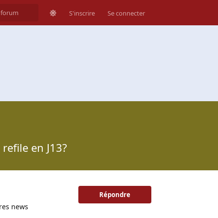
S'inscrire
Se connecter
refile en J13?
Répondre
ères news