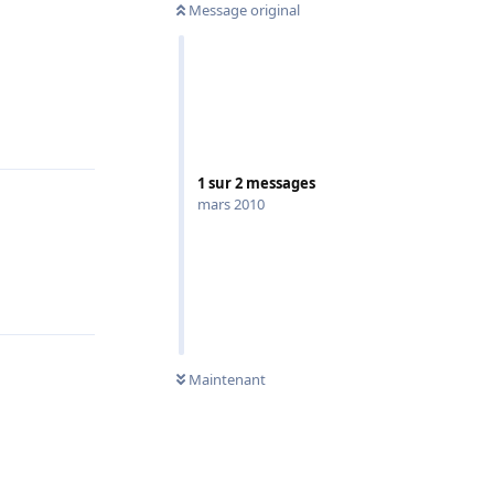
Message original
Répondre
1
sur
2
messages
mars 2010
Répondre
Maintenant