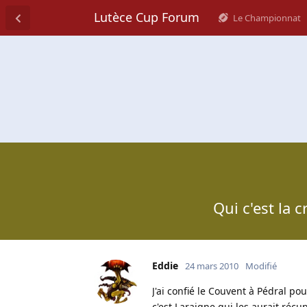
Lutèce Cup Forum
Le Championnat
Qui c'est la 
Eddie
24 mars 2010
Modifié
J'ai confié le Couvent à Pédral p
c'est Laraigne qui les aurait récup