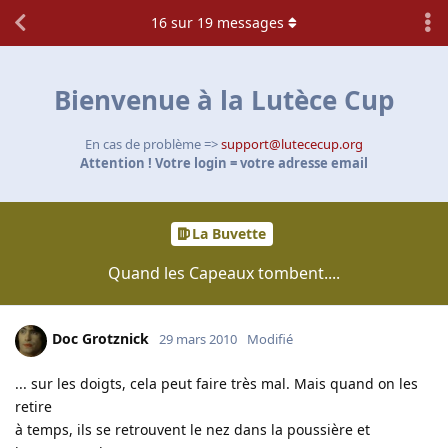
16
sur
19
messages
Bienvenue à la Lutèce Cup
En cas de problème =>
support@lutececup.org
Attention ! Votre login = votre adresse email
La Buvette
Quand les Capeaux tombent....
Doc Grotznick
29 mars 2010
Modifié
... sur les doigts, cela peut faire très mal. Mais quand on les
retire
à temps, ils se retrouvent le nez dans la poussière et