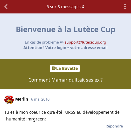
6
sur
8
messages
Bienvenue à la Lutèce Cup
En cas de problème =>
support@lutececup.org
Attention ! Votre login = votre adresse email
La Buvette
Comment Mamar quittait ses ex ?
Merlin
6 mai 2010
Tu es à mon coeur ce qu’a été l’URSS au développement de
l’humanité :mrgreen:
Répondre